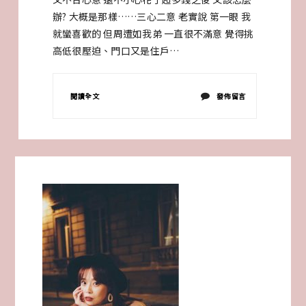
辦? 大概是那樣……三心二意 老實說 第一眼 我
就蠻喜歡的 但周遭如我弟 一直很不滿意 覺得挑
高低很壓迫、門口又是住戶…
在
閱讀全文
發佈留言
〈洋
洋
的
時
髦
工
作
室