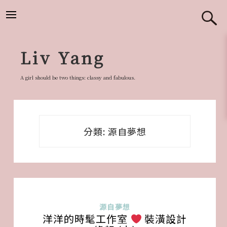
跳
至
主
要
Liv Yang
內
容
A girl should be two things: classy and fabulous.
分類:
源自夢想
源自夢想
洋洋的時髦工作室
裝潢設計