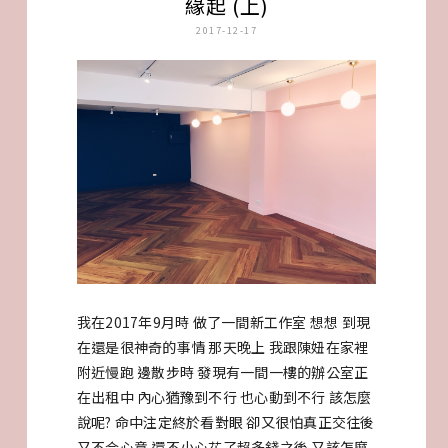
緣起 (上)
2017-12-17
我在2017年9月時 做了一間新工作室 想想 到現
在還是很神奇的事情 那天晚上 我跟陳妞在家裡
附近慢跑 邊散步時 發現有一間一樓的辦公室正
在出租中 內心猶豫到不行 也心動到不行 該怎麼
說呢? 命中注定終於看對眼 卻又很怕真正交往後
又不合心意 還不小心花了超多錢之後 又該怎麼