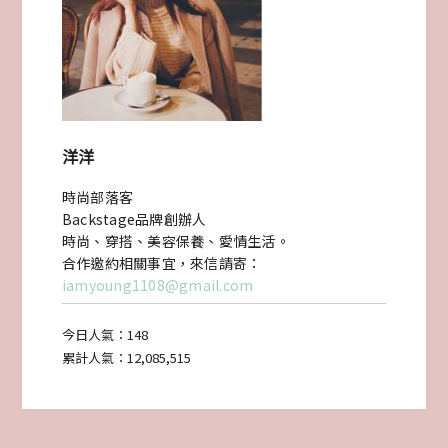
裝
潢
設
計
洋洋
緣
時尚部落客
Backstage品牌創辦人
起
時尚、穿搭、美容保養、愛情生活。
(上)〉
合作邀約相關事宜，來信請寄：
iamyoung1108@gmail.com
今日人氣：
148
累計人氣：
12,085,515