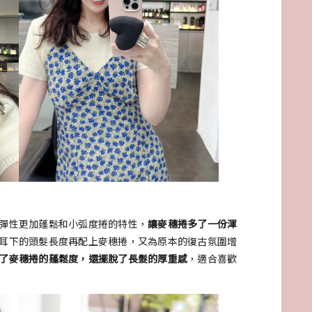
彈性更加蓬鬆和小弧度捲的特性，
讓麥穗捲多了一份渾
耳下的頭髮長度再配上麥穗捲，又為原本的復古氛圍增
了麥穗捲的蓬鬆度，還擺脫了長髮的厚重感
，適合喜歡