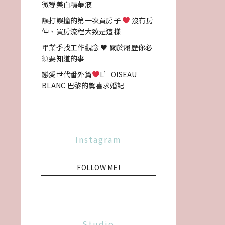
微導美白精華液
誤打誤撞的第一次買房子
沒有房
仲、買房流程大致是這樣
畢業季找工作觀念 ♥ 關於履歷你必
須要知道的事
戀愛世代番外篇
L’OISEAU
BLANC 巴黎的驚喜求婚記
Instagram
FOLLOW ME!
Studio