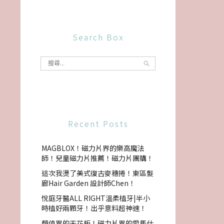
Search Box
Recent Posts
MAGBLOX！磁力片界的樂高魔法
師！兒童磁力片推薦！磁力片團購！
這次我燙了美式復古麥穗捲！東區髮
廊Hair Garden 設計師Chen！
悅庭牙醫ALL RIGHT溫柔植牙|半小
時植好兩顆牙！出乎意料超神速！
顏值界的天花板！磁力片界的愛馬仕