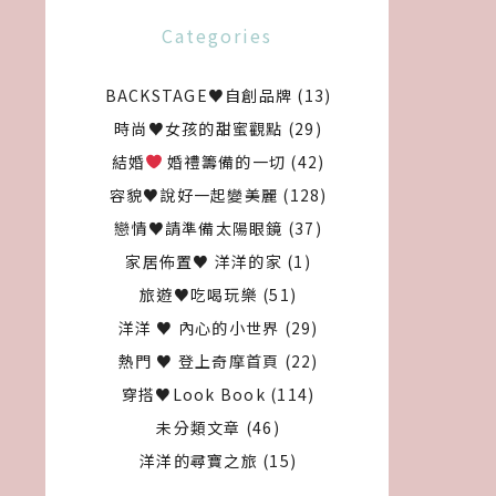
Categories
BACKSTAGE♥自創品牌
(13)
時尚♥女孩的甜蜜觀點
(29)
結婚
婚禮籌備的一切
(42)
容貌♥說好一起變美麗
(128)
戀情♥請準備太陽眼鏡
(37)
家居佈置♥ 洋洋的家
(1)
旅遊♥吃喝玩樂
(51)
洋洋 ♥ 內心的小世界
(29)
熱門 ♥ 登上奇摩首頁
(22)
穿搭♥Look Book
(114)
未分類文章
(46)
洋洋的尋寶之旅
(15)