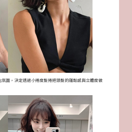
復古氛圍，決定透過小捲度髮捲把頭髮的蓬鬆感與立體度做