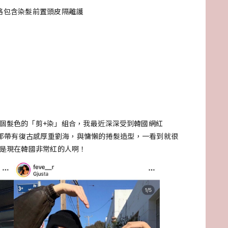
格包含染髮前置頭皮隔離護
個髮色的「剪+染」組合，我最近深深受到韓國網紅
是那帶有復古感厚重劉海，與慵懶的捲髮造型，一看到就很
可是現在韓國非常紅的人啊！