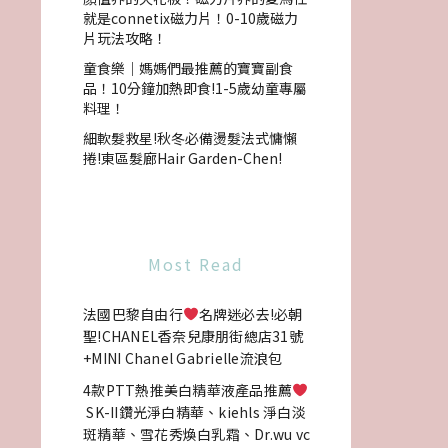
就是connetix磁力片！0-10歲磁力
片玩法攻略！
童食樂｜媽媽們最推薦的寶寶副食
品！10分鐘加熱即食!1-5歲幼童專屬
料理！
細軟髮救星!秋冬必備燙髮法式慵懶
捲!東區髮廊Hair Garden-Chen!
Most Read
法國巴黎自由行
名牌迷必去!必朝
聖!CHANEL香奈兒康朋街總店31號
+MINI Chanel Gabrielle流浪包
4款PTT熱推美白精華液產品推薦
SK-II鑽光淨白精華、kiehls 淨白淡
斑精華、雪花秀煥白乳霜、Dr.wu vc