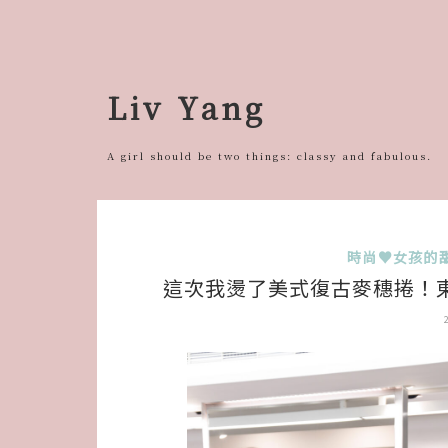
跳
至
主
要
Liv Yang
內
容
A girl should be two things: classy and fabulous.
時尚♥女孩的
這次我燙了美式復古麥穗捲！東區髮