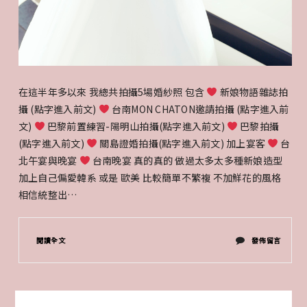
在這半年多以來 我總共拍攝5場婚紗照 包含
新娘物語雜誌拍
攝 (點字進入前文)
台南MON CHATON邀請拍攝 (點字進入前
文)
巴黎前置練習-陽明山拍攝(點字進入前文)
巴黎拍攝
(點字進入前文)
關島證婚拍攝(點字進入前文) 加上宴客
台
北午宴與晚宴
台南晚宴 真的真的 做過太多太多種新娘造型
加上自己偏愛韓系 或是 歐美 比較簡單不繁複 不加鮮花的風格
相信統整出…
在
閱讀全文
發佈留言
〈新
嫁