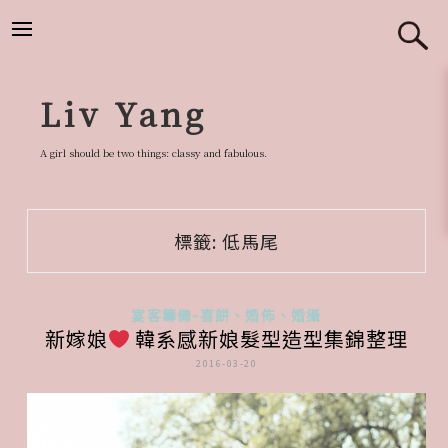
跳
至
主
要
Liv Yang
內
容
A girl should be two things: classy and fabulous.
標籤:
低馬尾
宴客籌備-喜餅、婚佈、婚攝
新嫁娘
韓系感新娘髮型造型集錦整理
2016-03-20