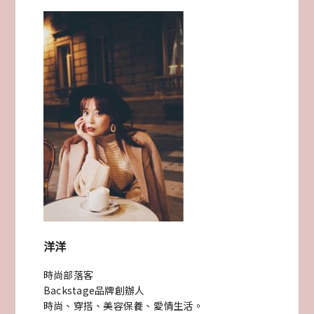
娘
韓
系
感
新
娘
髮
型
造
洋洋
型
時尚部落客
集
Backstage品牌創辦人
錦
時尚、穿搭、美容保養、愛情生活。