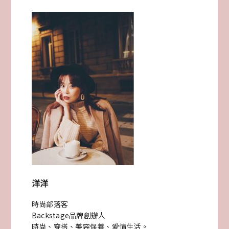
首
爾
新
沙
洞
旗
艦
店
開
洋洋
幕
時尚部落客
HOME
Backstage品牌創辦人
AND
時尚、穿搭、美容保養、愛情生活。