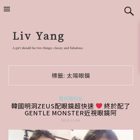
跳
至
主
要
Liv Yang
內
容
A girl should be two things: classy and fabulous.
標籤:
太陽眼鏡
雪拼戰利品
韓國明洞ZEUS配眼鏡超快速
終於配了
GENTLE MONSTER近視眼鏡阿
2015-11-06