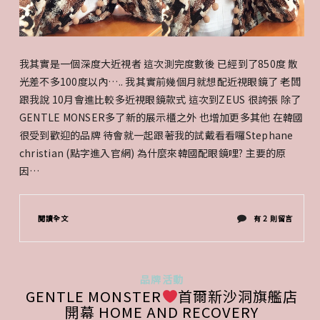
我其實是一個深度大近視者 這次測完度數後 已經到了850度 散
光差不多100度以內….. 我其實前幾個月就想配近視眼鏡了 老闆
跟我說 10月會進比較多近視眼鏡款式 這次到ZEUS 很誇張 除了
GENTLE MONSER多了新的展示櫃之外 也增加更多其他 在韓國
很受到歡迎的品牌 待會就一起跟著我的試戴看看囉Stephane
christian (點字進入官網) 為什麼來韓國配眼鏡哩? 主要的原
因…
在
閱讀全文
有 2 則留言
〈韓
國
品牌活動
GENTLE MONSTER
首爾新沙洞旗艦店
明
開幕 HOME AND RECOVERY
洞