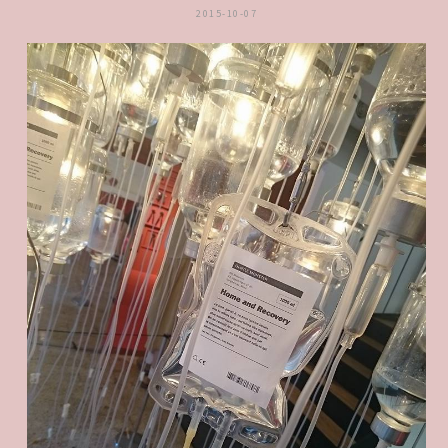
2015-10-07
ZEUS
配
眼
鏡
超
快
速
終
於
配
了