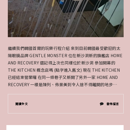
GENTLE
MONSTER
近
視
眼
繼續我們韓國首爾的玩樂行程介紹 來到目前韓國最受歡迎的太
鏡
陽眼鏡品牌 GENTLE MONSTER 位在新沙洞新的旗艦店 HOME
AND RECOVERY 還記得上次也同樣位於新沙洞 參加開幕的
阿〉
THE KITCHEN 概念店嗎 (點字進入舊文) 現在 THE KITCHEN
中
已經結束營業囉 在同一條巷子又新開了另外一家 HOME AND
RECOVERY 一樣是陳列、佈景美到令人捨不得離開的地步…
在
閱讀全文
發佈留言
〈GENTLE
MONSTER