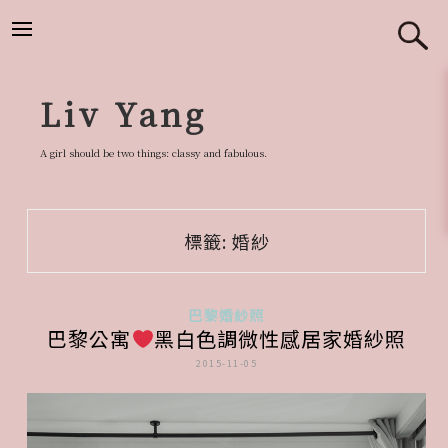
跳
至
主
要
Liv Yang
內
容
A girl should be two things: classy and fabulous.
標籤:
婚紗
巴黎婚紗照
巴黎公寓
黑白色調微性感居家婚紗照
2015-11-05