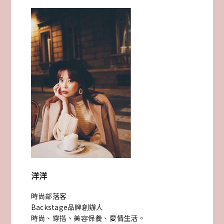
公
寓
黑
白
色
調
微
性
感
洋洋
居
時尚部落客
家
Backstage品牌創辦人
婚
時尚、穿搭、美容保養、愛情生活。