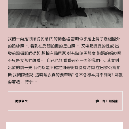
我們一向是很順從民意(?)的情侶檔 當時似乎是上傳了幾組國外
的婚紗照…. 看到在房間拍攝的黑白照…. 又帶點微微的性感 出
發前跟攝影師提起 想拍有點居家 卻有點暗黑態度 嫵媚的婚紗照
不只是女孩們想看…. 自己也想看看另外一面的我們….. 其實到
出發的前一天 我們都還不確定到最後有沒有時間 在巴黎公寓拍
攝 我問陳妞說: 這套睡衣真的要帶嗎? 會不會根本用不到阿? 妳就
帶著吧~~行李…
在
閱讀全文
有 1 則留言
〈巴
黎