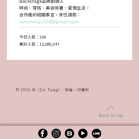
Backstage品牌創辦人
牙
時尚、穿搭、美容保養、愛情生活。
合作邀約相關事宜，來信請寄：
頂
iamyoung1108@gmail.com
級
今日人氣：
100
時
累計人氣：
12,085,547
尚
嬰
兒
推
© 2026 年《Liv Yang》- 保留一切權利
車
MIMA
XARI!〉