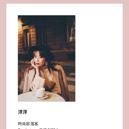
然
有
嬰
兒
推
車
自
帶
鎂
光
燈!
洋洋
西
時尚部落客
班