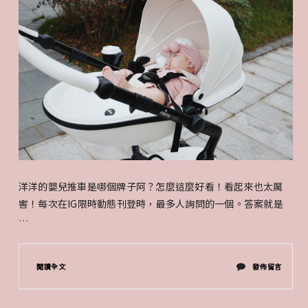
洋洋的嬰兒推車是哪個牌子阿？怎麼這麼好看！看起來也太厲
害！每次在IG限時動態刊登時，最多人詢問的一個。答案就是
…
在
閱讀全文
發佈留言
〈竟