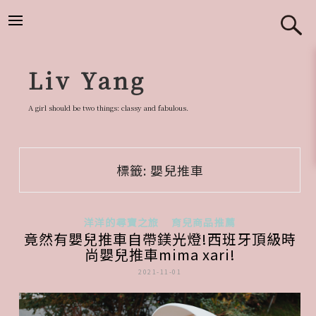
跳
至
主
要
Liv Yang
內
容
A girl should be two things: classy and fabulous.
標籤:
嬰兒推車
洋洋的尋寶之旅
育兒商品推薦
竟然有嬰兒推車自帶鎂光燈!西班牙頂級時
尚嬰兒推車mima xari!
2021-11-01