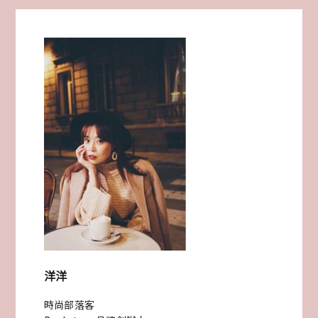
食
樂
｜
媽
媽
們
最
推
薦
的
寶
洋洋
寶
時尚部落客
副