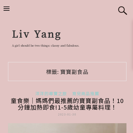
跳
至
主
要
Liv Yang
內
容
A girl should be two things: classy and fabulous.
標籤:
寶寶副食品
洋洋的尋寶之旅
育兒商品推薦
童食樂｜媽媽們最推薦的寶寶副食品！10
分鐘加熱即食!1-5歲幼童專屬料理！
2023-01-30