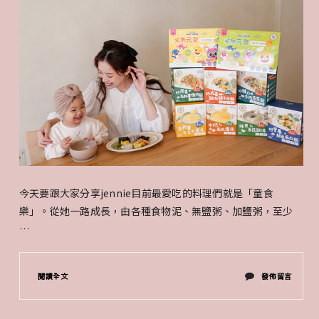
今天要跟大家分享jennie目前最愛吃的料理們就是「童食
樂」。從她一路成長，由各種食物泥、無鹽粥、加鹽粥，至少
…
在
閱讀全文
發佈留言
〈童