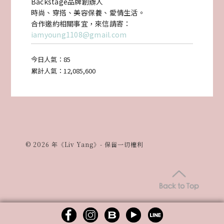
Backstage品牌創辦人
食
時尚、穿搭、美容保養、愛情生活。
合作邀約相關事宜，來信請寄：
品！
iamyoung1108@gmail.com
10
今日人氣：
85
分
累計人氣：
12,085,600
鐘
加
熱
即
© 2026 年《Liv Yang》- 保留一切權利
食!1-
5
歲
幼
童