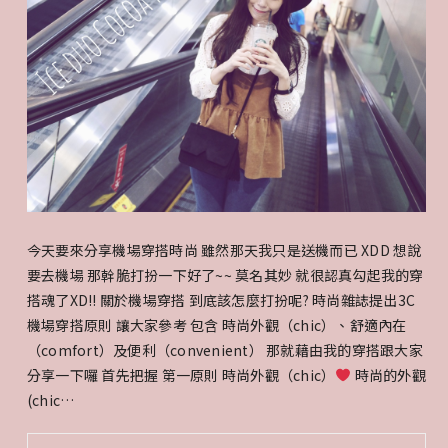
今天要來分享機場穿搭時尚 雖然那天我只是送機而已 XDD 想說
要去機場 那幹脆打扮一下好了~~ 莫名其妙 就很認真勾起我的穿
搭魂了XD!! 關於機場穿搭 到底該怎麼打扮呢? 時尚雜誌提出3C
機場穿搭原則 讓大家參考 包含 時尚外觀（chic）、舒適內在
（comfort）及便利（convenient） 那就藉由我的穿搭跟大家
分享一下囉 首先把握 第一原則 時尚外觀（chic）
時尚的外觀
(chic…