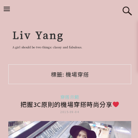
跳
至
主
要
Liv Yang
內
容
A girl should be two things: classy and fabulous.
標籤:
機場穿搭
穿搭示範
把握3C原則的機場穿搭時尚分享
2015-09-04