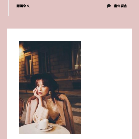
在
閱讀全文
發佈留言
〈把
握
3C
原
則
的
機
場
穿
搭
時
尚