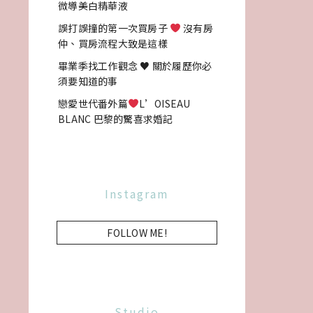
微導美白精華液
誤打誤撞的第一次買房子
沒有房
仲、買房流程大致是這樣
畢業季找工作觀念 ♥ 關於履歷你必
須要知道的事
戀愛世代番外篇
L’OISEAU
BLANC 巴黎的驚喜求婚記
Instagram
FOLLOW ME!
Studio