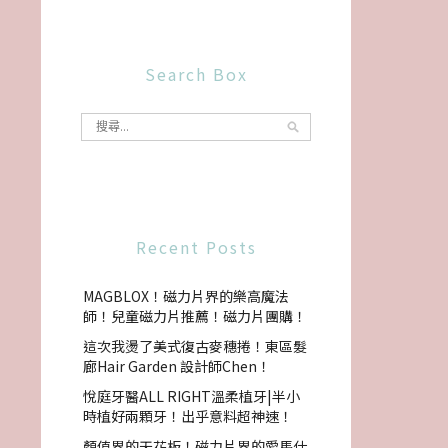
Search Box
Recent Posts
MAGBLOX！磁力片界的樂高魔法
師！兒童磁力片推薦！磁力片團購！
這次我燙了美式復古麥穗捲！東區髮
廊Hair Garden 設計師Chen！
悅庭牙醫ALL RIGHT溫柔植牙|半小
時植好兩顆牙！出乎意料超神速！
顏值界的天花板！磁力片界的愛馬仕