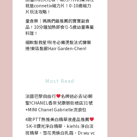
就是connetix磁力片！0-10歲磁力
片玩法攻略！
童食樂｜媽媽們最推薦的寶寶副食
品！10分鐘加熱即食!1-5歲幼童專屬
料理！
細軟髮救星!秋冬必備燙髮法式慵懶
捲!東區髮廊Hair Garden-Chen!
Most Read
法國巴黎自由行
名牌迷必去!必朝
聖!CHANEL香奈兒康朋街總店31號
+MINI Chanel Gabrielle流浪包
4款PTT熱推美白精華液產品推薦
SK-II鑽光淨白精華、kiehls 淨白淡
斑精華、雪花秀煥白乳霜、Dr.wu vc