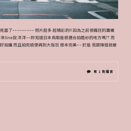
~~~~~~~~~ 照片超多 超精彩的!! 因為之前很瘋狂的籌備
line說 洋洋~~妳知道日本鳥取是很適合拍婚紗的地方嗎?? 而
拍攝 而且拍完順便再到大阪玩 根本完美~~ 於是 我跟陳妞就被
在
有 1 則留言
〈日
本
海
外
婚