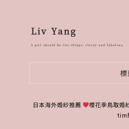
跳
至
主
要
Liv Yang
內
容
A girl should be two things: classy and fabulous.
標
日本海外婚紗推薦
櫻花季鳥取婚紗拍
ti