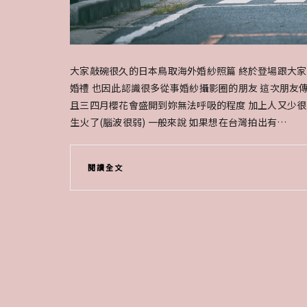
大家敲碗很久的日本鳥取海外婚紗照篇 終於登場跟大家見面了
婚禮 也因此認識很多從事婚紗攝影圈的朋友 這次朋友傳來
且三四月櫻花會盛開到妳無法呼吸的程度 加上人又少很好
生火了(腦波很弱) 一般來說 如果想在台灣拍出有…
閱讀全文