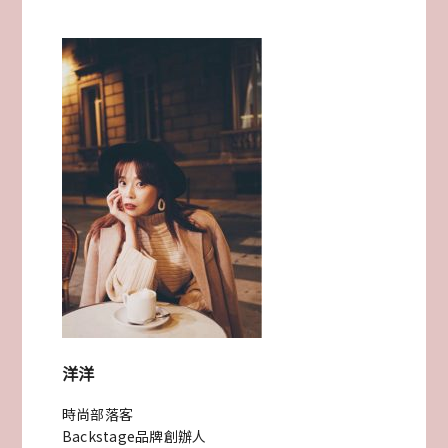
夫
婦
誕
生
ARLUIS
關
島
婚
禮
洋洋
當
時尚部落客
天
Backstage品牌創辦人