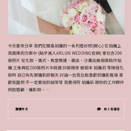
今天要來分享 我們在關島拍攝的一系列婚紗照(開心) 在拍攝上
我選擇的方案中 (點字進入ARLUIS WEDDING官網) 會包含200
張照片 從化妝、儀式、教堂周邊、飯店、沙灘這幾個景點作拍
攝 之後再從200張照片中挑選30張精修 做相本 拍攝前 等陳妞化
妝時 自己有先跟攝影師聊天 討論一些我比較喜歡的攝影風格 喜
歡氛圍照 不一定要拍到臉等等 我覺得阿 拍攝前 跟妳的工作夥伴
例如婚顧、攝影師、…
在
閱讀全文
有 3 則留言
〈野
獸