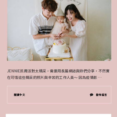
JENNIE抓周派對太精采，需要用長篇網誌與妳們分享，不然實
在可惜這些精采的照片與辛苦的工作人員～ 因為疫情影 …
在
閱讀全文
發佈留言
〈JENNIE
週