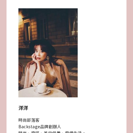
歲!
抓
周
派
對
與
流
程
規
劃
洋洋
都
時尚部落客
在
Backstage品牌創辦人
這