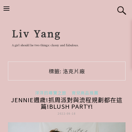
跳
至
主
要
Liv Yang
內
容
A girl should be two things: classy and fabulous.
標籤:
洛克片廠
洋洋的尋寶之旅
育兒商品推薦
JENNIE週歲!抓周派對與流程規劃都在這
篇!BLUSH PARTY!
2022-09-18