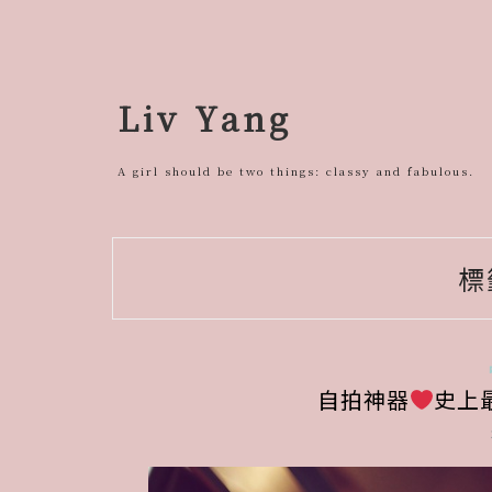
跳
至
主
要
Liv Yang
內
容
A girl should be two things: classy and fabulous.
標
自拍神器
史上最