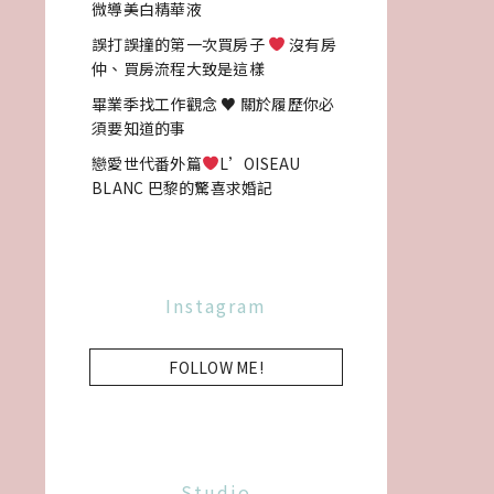
微導美白精華液
誤打誤撞的第一次買房子
沒有房
仲、買房流程大致是這樣
畢業季找工作觀念 ♥ 關於履歷你必
須要知道的事
戀愛世代番外篇
L’OISEAU
BLANC 巴黎的驚喜求婚記
Instagram
FOLLOW ME!
Studio