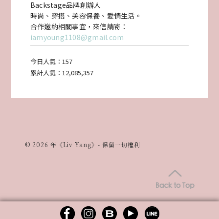
Backstage品牌創辦人
潮
時尚、穿搭、美容保養、愛情生活。
合作邀約相關事宜，來信請寄：
打
iamyoung1108@gmail.com
卡
今日人氣：
157
地
累計人氣：
12,085,357
點、
321
巷
藝
© 2026 年《Liv Yang》- 保留一切權利
術
聚
落、
貓
咪