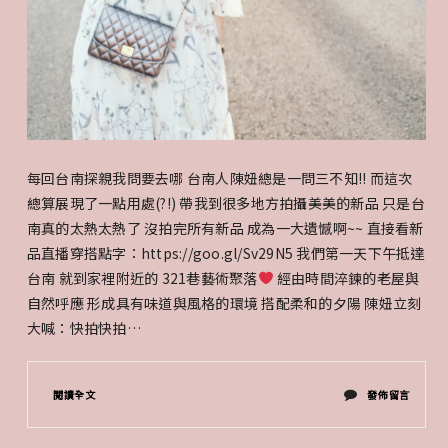
每回台南探親我問要去哪 台南人陳妞總是一問三不知!! 而這次
總算展現了一點用處(?!) 帶我到很多地方拍攝美美的新品 只是台
南真的太熱太熱了 沒拍完所有新品 成為一大遺憾啊~~ 直接看新
品直播穿搭點字：https://goo.gl/Sv29N5 我們第一天下午抵達
台南 就到家裡附近的 321巷藝術聚落
經由時間淬鍊的老屋與
自然呼應 形成具有味道與風格的環境 搭配柔和的夕陽 陳妞立刻
大喊：快拍快拍…
在
閱讀全文
發佈留言
〈夏