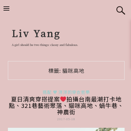
跳
至
主
要
Liv Yang
內
容
A girl should be two things: classy and fabulous.
標籤:
貓咪高地
搭配 ♥ 洋洋的穿衣哲學
夏日清爽穿搭提案
拍攝台南最潮打卡地
點、321巷藝術聚落、貓咪高地、蝸牛巷、
神農街
2017-05-18