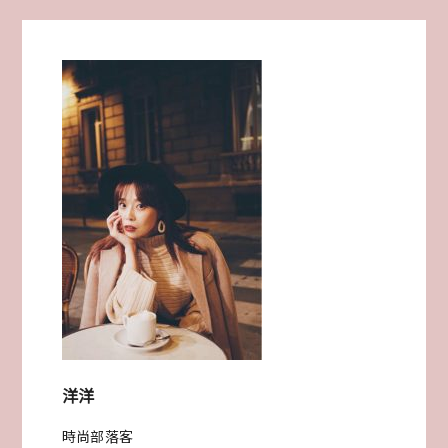
日
清
爽
穿
搭
提
案
拍
攝
台
洋洋
南
時尚部落客
最