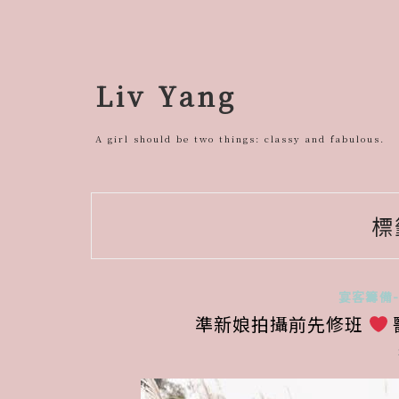
跳
至
主
要
Liv Yang
內
容
A girl should be two things: classy and fabulous.
標
宴客籌備
準新娘拍攝前先修班