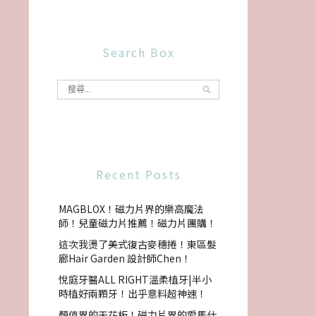
Search Box
Recent Posts
MAGBLOX！磁力片界的樂高魔法
師！兒童磁力片推薦！磁力片團購！
這次我燙了美式復古麥穗捲！東區髮
廊Hair Garden 設計師Chen！
悅庭牙醫ALL RIGHT溫柔植牙|半小
時植好兩顆牙！出乎意料超神速！
顏值界的天花板！磁力片界的愛馬仕