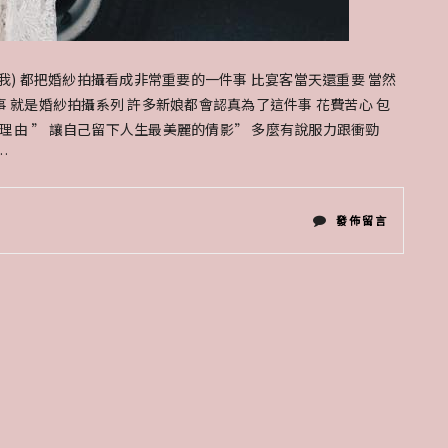
我) 都把婚紗拍攝看成非常重要的一件事 比宴客當天還重要 當然
事 就是婚紗拍攝系列 許多新娘都會認真為了這件事 花費苦心 包
理由 ” 讓自己留下人生最美麗的倩影” 多麼有說服力跟衝勁
…
在
發佈留言
〈準
新
娘
拍
攝
前