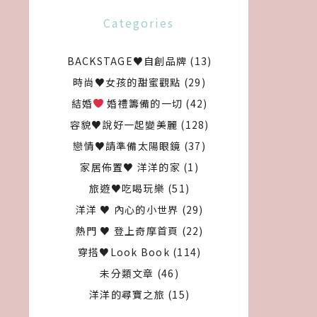
Categories
BACKSTAGE♥自創品牌
(13)
時尚♥女孩的甜蜜觀點
(29)
結婚
婚禮籌備的一切
(42)
容貌♥說好一起變美麗
(128)
戀情♥請準備太陽眼鏡
(37)
家居佈置♥ 洋洋的家
(1)
旅遊♥吃喝玩樂
(51)
洋洋 ♥ 內心的小世界
(29)
熱門 ♥ 登上奇摩首頁
(22)
穿搭♥Look Book
(114)
未分類文章
(46)
洋洋的尋寶之旅
(15)