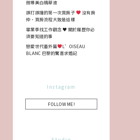
微導美白精華液
誤打誤撞的第一次買房子
沒有房
仲、買房流程大致是這樣
畢業季找工作觀念 ♥ 關於履歷你必
須要知道的事
戀愛世代番外篇
L’OISEAU
BLANC 巴黎的驚喜求婚記
Instagram
FOLLOW ME!
Studio