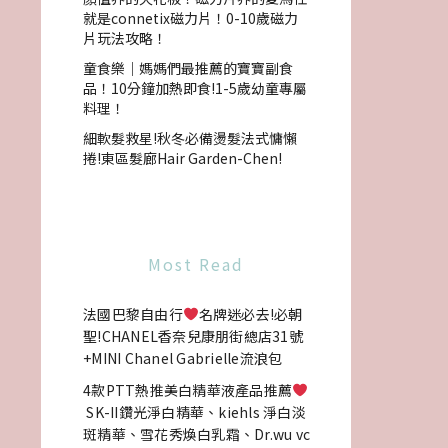
就是connetix磁力片！0-10歲磁力
片玩法攻略！
童食樂｜媽媽們最推薦的寶寶副食
品！10分鐘加熱即食!1-5歲幼童專屬
料理！
細軟髮救星!秋冬必備燙髮法式慵懶
捲!東區髮廊Hair Garden-Chen!
Most Read
法國巴黎自由行
名牌迷必去!必朝
聖!CHANEL香奈兒康朋街總店31號
+MINI Chanel Gabrielle流浪包
4款PTT熱推美白精華液產品推薦
SK-II鑽光淨白精華、kiehls 淨白淡
斑精華、雪花秀煥白乳霜、Dr.wu vc