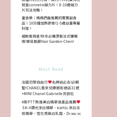
就是connetix磁力片！0-10歲磁力
片玩法攻略！
童食樂｜媽媽們最推薦的寶寶副食
品！10分鐘加熱即食!1-5歲幼童專屬
料理！
細軟髮救星!秋冬必備燙髮法式慵懶
捲!東區髮廊Hair Garden-Chen!
Most Read
法國巴黎自由行
名牌迷必去!必朝
聖!CHANEL香奈兒康朋街總店31號
+MINI Chanel Gabrielle流浪包
4款PTT熱推美白精華液產品推薦
SK-II鑽光淨白精華、kiehls 淨白淡
斑精華、雪花秀煥白乳霜、Dr.wu vc