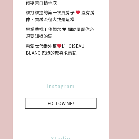
微導美白精華液
誤打誤撞的第一次買房子
沒有房
仲、買房流程大致是這樣
畢業季找工作觀念 ♥ 關於履歷你必
須要知道的事
戀愛世代番外篇
L’OISEAU
BLANC 巴黎的驚喜求婚記
Instagram
FOLLOW ME!
Studio