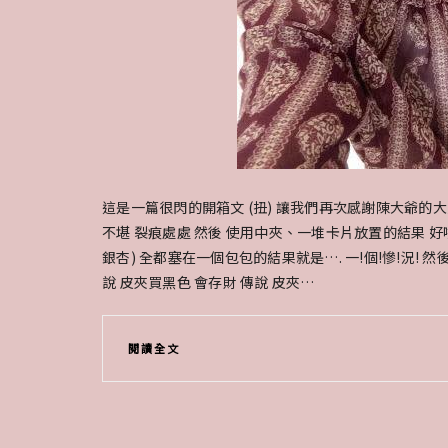
這是一篇很閃的開箱文 (扭) 讓我們再次感謝陳大爺的
不堪 裂痕處處 然後 使用中夾、一堆卡片放置的結果 好啦
銀杏) 全都塞在一個包包的結果就是…. 一!個!慘!況! 
說 皮夾買黑色 會存財 傳說 皮夾…
閱讀全文