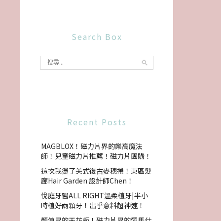
Search Box
Recent Posts
MAGBLOX！磁力片界的樂高魔法
師！兒童磁力片推薦！磁力片團購！
這次我燙了美式復古麥穗捲！東區髮
廊Hair Garden 設計師Chen！
悅庭牙醫ALL RIGHT溫柔植牙|半小
時植好兩顆牙！出乎意料超神速！
顏值界的天花板！磁力片界的愛馬仕