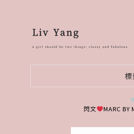
跳
至
主
要
Liv Yang
內
容
A girl should be two things: classy and fabulous.
標
閃文
MARC BY