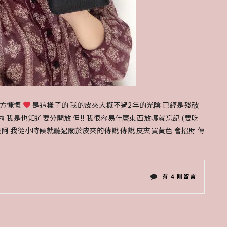
大方慷慨
是這樣子的 我的皮夾大概不過2年的光陰 已經是殘破
 我是也知道要分開放 但!! 我很容易什麼東西放哪就忘記 (要吃
然後阿 我從小時候就聽過關於皮夾的傳說 傳說 皮夾買黃色 會招財 傳
在
有 4 則留言
〈閃
文