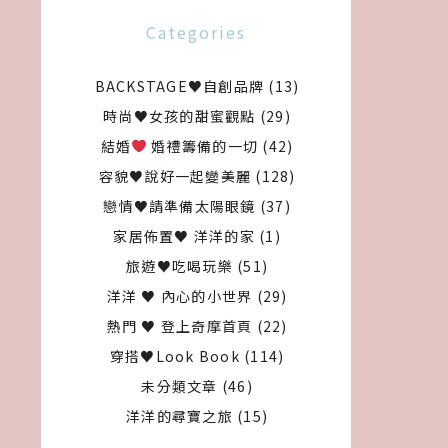
Categories
BACKSTAGE♥自創品牌
(13)
時尚♥女孩的甜蜜觀點
(29)
結婚
婚禮籌備的一切
(42)
容貌♥說好一起變美麗
(128)
戀情♥請準備太陽眼鏡
(37)
家居佈置♥ 洋洋的家
(1)
旅遊♥吃喝玩樂
(51)
洋洋 ♥ 內心的小世界
(29)
熱門 ♥ 登上奇摩首頁
(22)
穿搭♥Look Book
(114)
未分類文章
(46)
洋洋的尋寶之旅
(15)