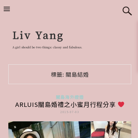
跳
至
主
要
Liv Yang
內
容
A girl should be two things: classy and fabulous.
標籤:
關島結婚
關島海外證婚
ARLUIS關島婚禮之小蜜月行程分享
2015-07-03