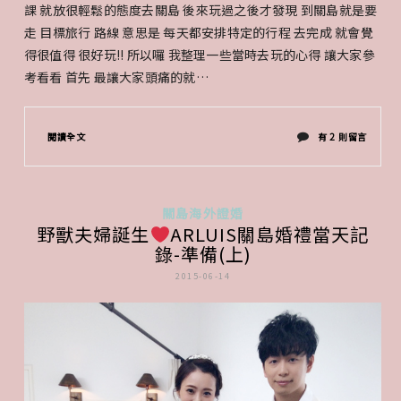
課 就放很輕鬆的態度去關島 後來玩過之後才發現 到關島就是要
走 目標旅行 路線 意思是 每天都安排特定的行程 去完成 就會覺
得很值得 很好玩!! 所以囉 我整理一些當時去玩的心得 讓大家參
考看看 首先 最讓大家頭痛的就…
在
閱讀全文
有 2 則留言
〈ARLUIS
關
關島海外證婚
野獸夫婦誕生
ARLUIS關島婚禮當天記
島
錄-準備(上)
婚
2015-06-14
禮
之
小
蜜