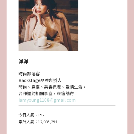
ARLUIS
關
島
婚
禮
洋洋
當
時尚部落客
天
Backstage品牌創辦人
記
時尚、穿搭、美容保養、愛情生活。
合作邀約相關事宜，來信請寄：
錄-
iamyoung1108@gmail.com
準
今日人氣：
192
備
累計人氣：
12,085,294
(上)〉