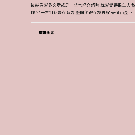
後越看越多文章或是一些官網介紹時 就越覺得很生火 
候 他一看到都是在海邊 整個笑得花枝亂綻 東倒西歪 …
閱讀全文