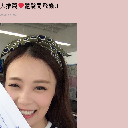
大推薦
體驗開飛機!!
禮
2015-06-01
之
小
蜜
月
行
程
分
享
〉
中