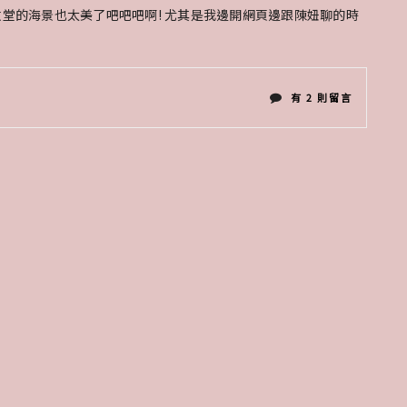
教堂的海景也太美了吧吧吧啊! 尤其是我邊開網頁邊跟陳妞聊的時
在
有 2 則留言
〈甜
蜜
兩
人
世
界
ARLUIS
關