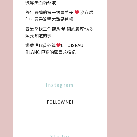
微導美白精華液
誤打誤撞的第一次買房子
沒有房
仲、買房流程大致是這樣
畢業季找工作觀念 ♥ 關於履歷你必
須要知道的事
戀愛世代番外篇
L’OISEAU
BLANC 巴黎的驚喜求婚記
Instagram
FOLLOW ME!
Studio