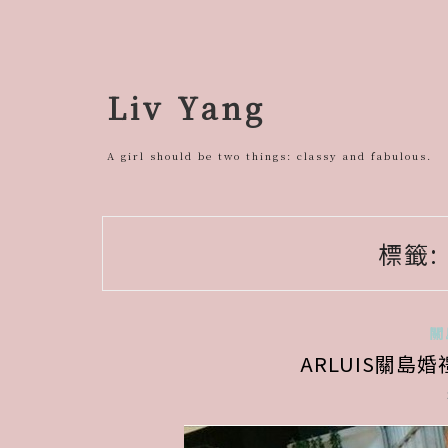
跳
至
主
要
Liv Yang
內
容
A girl should be two things: classy and fabulous.
標籤:
關
ARLUIS關島