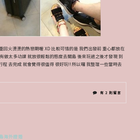
重回火燙燙的熱戀期喔 XD 比較可惜的是 我們出發前 重心都放在
沒有做太多功課 就放很輕鬆的態度去關島 後來玩過之後才發現 到
程 去完成 就會覺得很值得 很好玩!! 所以囉 我整理一些當時去
在
有 2 則留言
〈ARLUIS
關
島
島海外證婚
婚