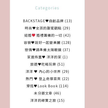
Categories
BACKSTAGE♥自創品牌
(13)
時尚♥女孩的甜蜜觀點
(29)
結婚
婚禮籌備的一切
(42)
容貌♥說好一起變美麗
(128)
戀情♥請準備太陽眼鏡
(37)
家居佈置♥ 洋洋的家
(1)
旅遊♥吃喝玩樂
(51)
洋洋 ♥ 內心的小世界
(29)
熱門 ♥ 登上奇摩首頁
(22)
穿搭♥Look Book
(114)
未分類文章
(46)
洋洋的尋寶之旅
(15)