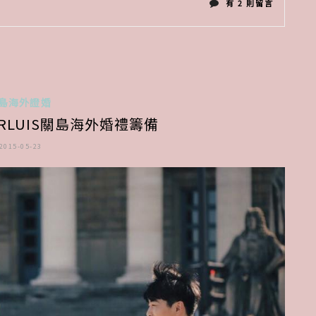
在
有 2 則留言
〈關
島
自
島海外證婚
由
RLUIS關島海外婚禮籌備
行
2015-05-23
景
點
大
推
薦
體