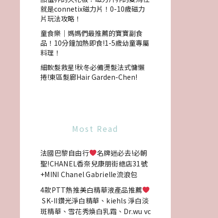
就是connetix磁力片！0-10歲磁力
片玩法攻略！
童食樂｜媽媽們最推薦的寶寶副食
品！10分鐘加熱即食!1-5歲幼童專屬
料理！
細軟髮救星!秋冬必備燙髮法式慵懶
捲!東區髮廊Hair Garden-Chen!
Most Read
法國巴黎自由行
名牌迷必去!必朝
聖!CHANEL香奈兒康朋街總店31號
+MINI Chanel Gabrielle流浪包
4款PTT熱推美白精華液產品推薦
SK-II鑽光淨白精華、kiehls 淨白淡
斑精華、雪花秀煥白乳霜、Dr.wu vc