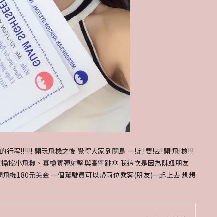
!!!! 開玩飛機之後 覺得大家到關島 一!定!要!去!開!飛!機!!!
際操控小飛機、真槍實彈射擊與高空跳傘 我這次是因為陳妞朋友
飛機180元美金 一個駕駛員可以帶兩位乘客(朋友)一起上去 想想