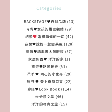
Categories
BACKSTAGE♥自創品牌
(13)
時尚♥女孩的甜蜜觀點
(29)
結婚
婚禮籌備的一切
(42)
容貌♥說好一起變美麗
(128)
戀情♥請準備太陽眼鏡
(37)
家居佈置♥ 洋洋的家
(1)
旅遊♥吃喝玩樂
(51)
洋洋 ♥ 內心的小世界
(29)
熱門 ♥ 登上奇摩首頁
(22)
穿搭♥Look Book
(114)
未分類文章
(46)
洋洋的尋寶之旅
(15)