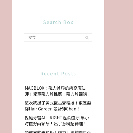
Search Box
Recent Posts
MAGBLOX！磁力片界的樂高魔法
師！兒童磁力片推薦！磁力片團購！
這次我燙了美式復古麥穗捲！東區髮
廊Hair Garden 設計師Chen！
悅庭牙醫ALL RIGHT溫柔植牙|半小
時植好兩顆牙！出乎意料超神速！
顏值界的天花板！磁力片界的愛馬仕