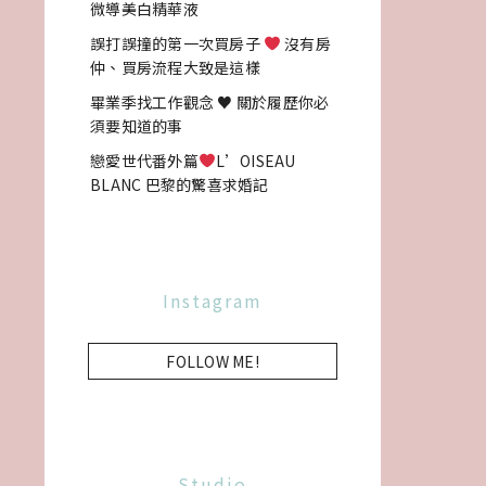
微導美白精華液
誤打誤撞的第一次買房子
沒有房
仲、買房流程大致是這樣
畢業季找工作觀念 ♥ 關於履歷你必
須要知道的事
戀愛世代番外篇
L’OISEAU
BLANC 巴黎的驚喜求婚記
Instagram
FOLLOW ME!
Studio