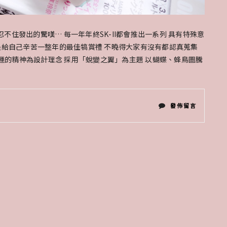
時 忍不住發出的驚嘆… 每一年年終SK-II都會推出一系列 具有特殊意
是給自己辛苦一整年的最佳犒賞禮 不曉得大家有沒有都認真蒐集
勇於改變命運的精神為設計理念 採用「蛻變之翼」為主題 以蝴蝶、蜂鳥圖騰
在
發佈留言
〈SK-
II
最
極
緻
的