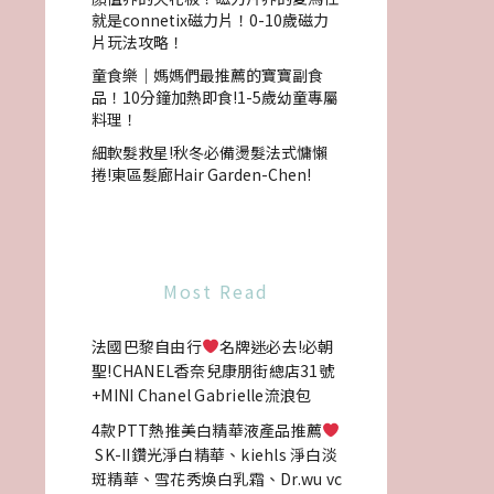
就是connetix磁力片！0-10歲磁力
片玩法攻略！
童食樂｜媽媽們最推薦的寶寶副食
品！10分鐘加熱即食!1-5歲幼童專屬
料理！
細軟髮救星!秋冬必備燙髮法式慵懶
捲!東區髮廊Hair Garden-Chen!
Most Read
法國巴黎自由行
名牌迷必去!必朝
聖!CHANEL香奈兒康朋街總店31號
+MINI Chanel Gabrielle流浪包
4款PTT熱推美白精華液產品推薦
SK-II鑽光淨白精華、kiehls 淨白淡
斑精華、雪花秀煥白乳霜、Dr.wu vc