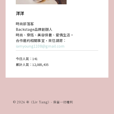
與
洋洋
八
時尚部落客
色
Backstage品牌創辦人
烤
時尚、穿搭、美容保養、愛情生活。
合作邀約相關事宜，來信請寄：
五
iamyoung1108@gmail.com
花
今日人氣：
141
肉〉
累計人氣：
12,085,435
中
© 2026 年《Liv Yang》- 保留一切權利