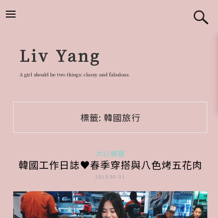
跳
至
主
要
Liv Yang
內
容
A girl should be two things: classy and fabulous.
標籤:
韓國旅行
大心韓國
韓國工作日誌♥春季穿搭與八色烤五花肉
2015-03-31