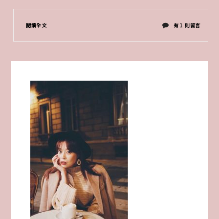
在
閱讀全文
有 1 則留言
〈韓
國
工
作
日
誌
♥
春
季
穿
搭