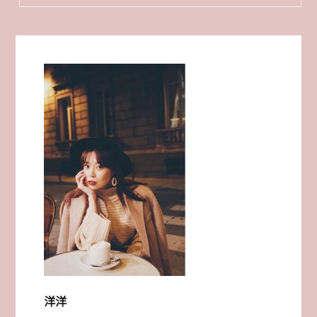
〈洋
洋
的
寵
物
大
貓
金
靈
小
姐〉
洋洋
中