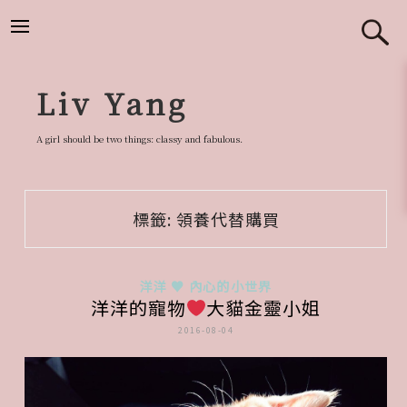
跳
至
主
要
Liv Yang
內
容
A girl should be two things: classy and fabulous.
標籤:
領養代替購買
洋洋 ♥ 內心的小世界
洋洋的寵物
大貓金靈小姐
2016-08-04