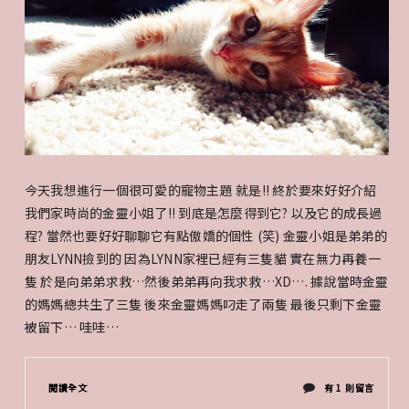
今天我想進行一個很可愛的寵物主題 就是!! 終於要來好好介紹
我們家時尚的金靈小姐了!! 到底是怎麼得到它? 以及它的成長過
程? 當然也要好好聊聊它有點傲嬌的個性 (笑) 金靈小姐是弟弟的
朋友LYNN撿到的 因為LYNN家裡已經有三隻貓 實在無力再養一
隻 於是向弟弟求救…然後弟弟再向我求救…XD…. 據說當時金靈
的媽媽總共生了三隻 後來金靈媽媽叼走了兩隻 最後只剩下金靈
被留下… 哇哇…
在
閱讀全文
有 1 則留言