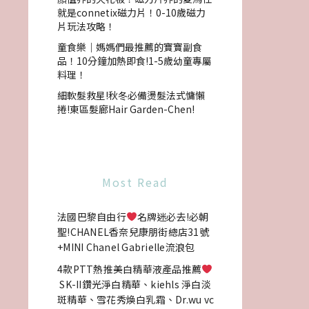
就是connetix磁力片！0-10歲磁力
片玩法攻略！
童食樂｜媽媽們最推薦的寶寶副食
品！10分鐘加熱即食!1-5歲幼童專屬
料理！
細軟髮救星!秋冬必備燙髮法式慵懶
捲!東區髮廊Hair Garden-Chen!
Most Read
法國巴黎自由行
名牌迷必去!必朝
聖!CHANEL香奈兒康朋街總店31號
+MINI Chanel Gabrielle流浪包
4款PTT熱推美白精華液產品推薦
SK-II鑽光淨白精華、kiehls 淨白淡
斑精華、雪花秀煥白乳霜、Dr.wu vc