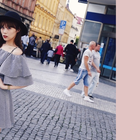
奈
兒
康
朋
街
總
店
31
號
+MINI
CHANEL
GABRIELLE