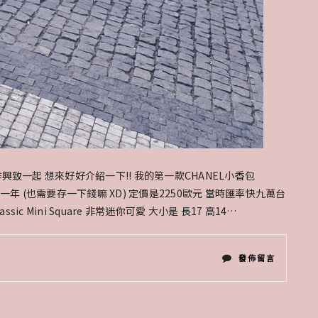
流
浪
包〉
中
致一起 想來好好介紹一下!! 我的第一款CHANEL小香包
概想了將近一年 (也需要存一下錢嘛 XD) 定價是2250歐元 當時匯率快九萬台
sic Mini Square 非常迷你可愛 大小是 長17 高14…
在
發佈留言
〈精
品