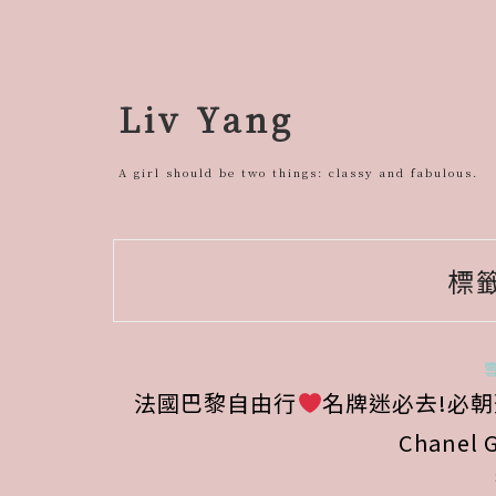
跳
至
主
要
Liv Yang
內
容
A girl should be two things: classy and fabulous.
標
法國巴黎自由行
名牌迷必去!必朝聖
Chanel 