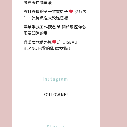
微導美白精華液
誤打誤撞的第一次買房子
沒有房
仲、買房流程大致是這樣
畢業季找工作觀念 ♥ 關於履歷你必
須要知道的事
戀愛世代番外篇
L’OISEAU
BLANC 巴黎的驚喜求婚記
Instagram
FOLLOW ME!
Studio