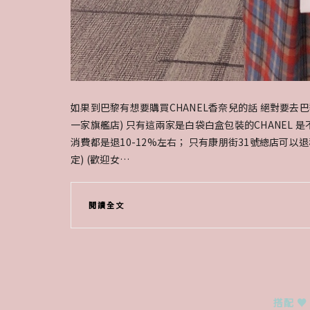
如果到巴黎有想要購買CHANEL香奈兒的話 絕對要去巴黎總
一家旗艦店) 只有這兩家是白袋白盒包裝的CHANEL 是不是
消費都是退10-12%左右； 只有康朋街31號總店可以退稅
定) (歡迎女…
閱讀全文
搭配 