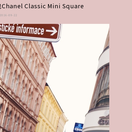
el Classic Mini Square
自
2016-09-22
由
行
名
牌
迷
必
去!
必
朝
聖!CHANEL
香