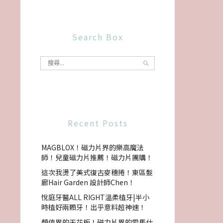
Search Box
Recent Posts
MAGBLOX！磁力片界的樂高魔法
師！兒童磁力片推薦！磁力片團購！
這次我燙了美式復古麥穗捲！東區髮
廊Hair Garden 設計師Chen！
悅庭牙醫ALL RIGHT溫柔植牙|半小
時植好兩顆牙！出乎意料超神速！
顏值界的天花板！磁力片界的愛馬仕