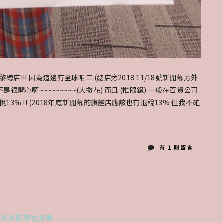
店!!! 因為這邊有全球唯二 (總店旁2018 11/18號新開幕另外
很開心啊~~~~~~~~~(大撒花) 而且 (推眼鏡) 一般在百貨公司
13% !! (2018年底新開幕的旗艦店應該也有退稅13% 但我不確
在
有 1 則留言
〈法
國
巴
♥ 洋洋的穿衣哲學
黎