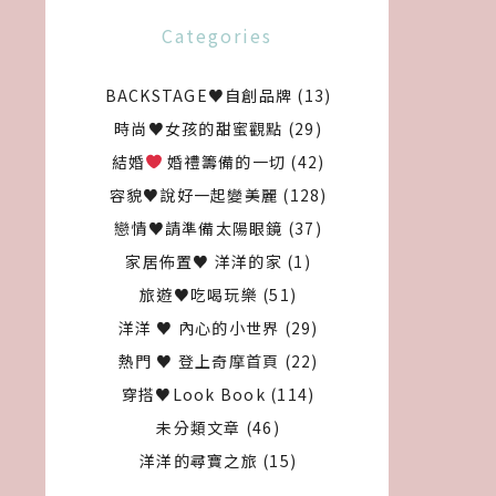
Categories
BACKSTAGE♥自創品牌
(13)
時尚♥女孩的甜蜜觀點
(29)
結婚
婚禮籌備的一切
(42)
容貌♥說好一起變美麗
(128)
戀情♥請準備太陽眼鏡
(37)
家居佈置♥ 洋洋的家
(1)
旅遊♥吃喝玩樂
(51)
洋洋 ♥ 內心的小世界
(29)
熱門 ♥ 登上奇摩首頁
(22)
穿搭♥Look Book
(114)
未分類文章
(46)
洋洋的尋寶之旅
(15)