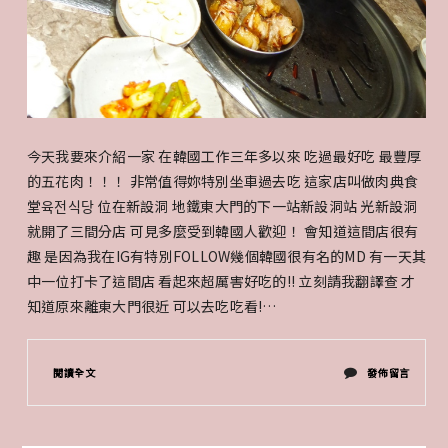
今天我要來介紹一家 在韓國工作三年多以來 吃過最好吃 最豐厚
的五花肉！！！ 非常值得妳特別坐車過去吃 這家店叫做肉典食
堂육전식당 位在新設洞 地鐵東大門的下一站新設洞站 光新設洞
就開了三間分店 可見多麼受到韓國人歡迎！ 會知道這間店很有
趣 是因為我在IG有特別FOLLOW幾個韓國很有名的MD 有一天其
中一位打卡了這間店 看起來超厲害好吃的!! 立刻請我翻譯查 才
知道原來離東大門很近 可以去吃吃看!…
在
閱讀全文
發佈留言
〈2016
韓