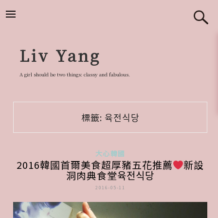
跳
至
主
要
Liv Yang
內
容
A girl should be two things: classy and fabulous.
標籤:
육전식당
大心韓國
2016韓國首爾美食超厚豬五花推薦
新設
洞肉典食堂육전식당
2016-05-11