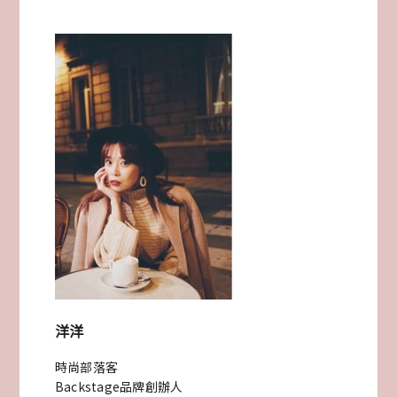
國
首
爾
美
食
超
厚
豬
五
花
洋洋
推
時尚部落客
薦
Backstage品牌創辦人