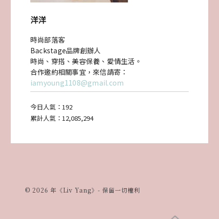
派
洋洋
對
時尚部落客
Backstage品牌創辦人
巧
時尚、穿搭、美容保養、愛情生活。
合作邀約相關事宜，來信請寄：
偶
iamyoung1108@gmail.com
CIAO!
今日人氣：
192
國
累計人氣：
12,085,294
際
花
藝
婚
© 2026 年《Liv Yang》- 保留一切權利
禮
佈