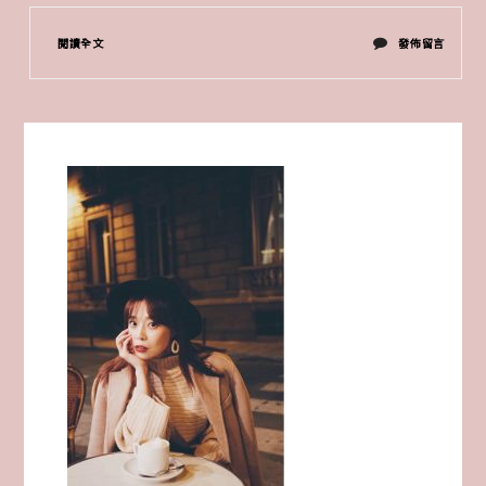
在
閱讀全文
發佈留言
〈洋
洋
的
巴
黎
訂
製
工
坊
婚
禮