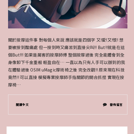
關於按摩這件事 對每個人來說 應該就是四個字 又!愛!又!恨! 想
要被按到酸痛處 但一按到時又痛苦到直接尖叫!! But!!就是在這
個But!!! 如果是厲害的按摩師傅 整個按摩過後 完全能體會到全
身像卸下千金重般 輕盈自在… 一直以為只有人手可以辦到的我
在體驗過後 OSIM uMagic摩術椅之後 完全改觀!! 原來現在科技
竟然!! 可以直接 模擬專業按摩師手指關節的開合抓捏 實現在按
摩椅…
在
閱讀全文
發佈留言
〈按
摩