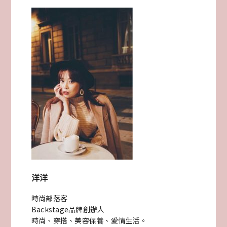
神
器
頸
肩
之
尊
OSIM
UMAGIC
摩
洋洋
術
時尚部落客
椅〉
Backstage品牌創辦人
時尚、穿搭、美容保養、愛情生活。