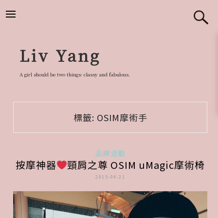
跳
至
主
要
Liv Yang
內
容
A girl should be two things: classy and fabulous.
標籤:
OSIM摩術手
品牌活動
按摩神器
頸肩之尊 OSIM uMagic摩術椅
2015-04-21