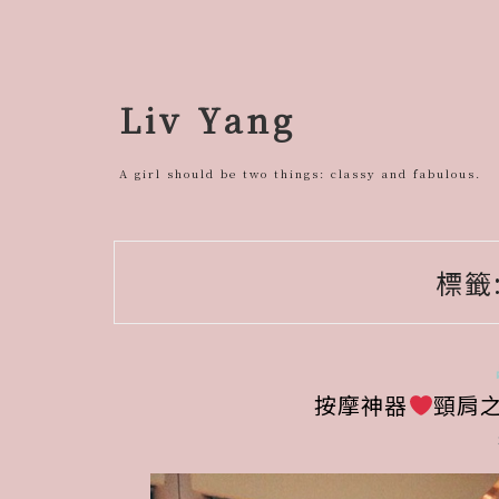
跳
至
主
要
Liv Yang
內
容
A girl should be two things: classy and fabulous.
標籤
按摩神器
頸肩之