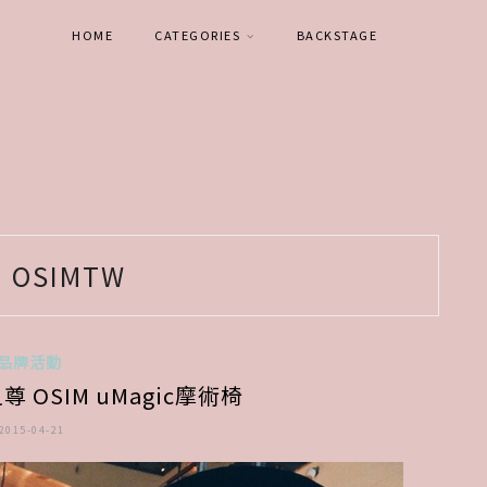
HOME
CATEGORIES
BACKSTAGE
:
OSIMTW
品牌活動
尊 OSIM uMagic摩術椅
2015-04-21