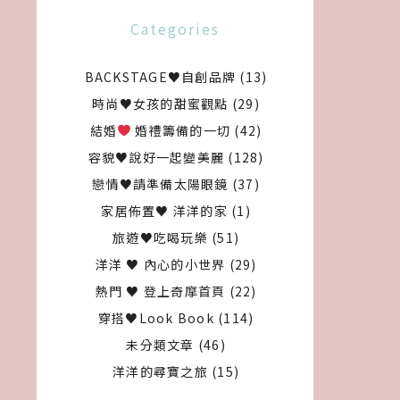
Categories
BACKSTAGE♥自創品牌
(13)
時尚♥女孩的甜蜜觀點
(29)
結婚
婚禮籌備的一切
(42)
容貌♥說好一起變美麗
(128)
戀情♥請準備太陽眼鏡
(37)
家居佈置♥ 洋洋的家
(1)
旅遊♥吃喝玩樂
(51)
洋洋 ♥ 內心的小世界
(29)
熱門 ♥ 登上奇摩首頁
(22)
穿搭♥Look Book
(114)
未分類文章
(46)
洋洋的尋寶之旅
(15)