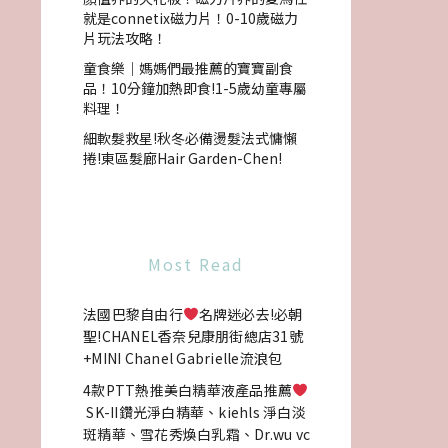
就是connetix磁力片！0-10歲磁力
片玩法攻略！
童食樂｜媽媽們最推薦的寶寶副食
品！10分鐘加熱即食!1-5歲幼童專屬
料理！
細軟髮救星!秋冬必備燙髮法式慵懶
捲!東區髮廊Hair Garden-Chen!
Most Read
法國巴黎自由行
名牌迷必去!必朝
聖!CHANEL香奈兒康朋街總店31號
+MINI Chanel Gabrielle流浪包
4款PTT熱推美白精華液產品推薦
SK-II鑽光淨白精華、kiehls 淨白淡
斑精華、雪花秀煥白乳霜、Dr.wu vc