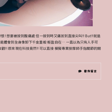
恨! 想要被按到酸痛處 但一按到時又痛苦到直接尖叫!! But!!就是
 完全能體會到全身像卸下千金重般 輕盈自在… 一直以為只有人手可
全改觀!! 原來現在科技竟然!! 可以直接 模擬專業按摩師手指關節的開
在
發佈留言
〈按
摩
神
器