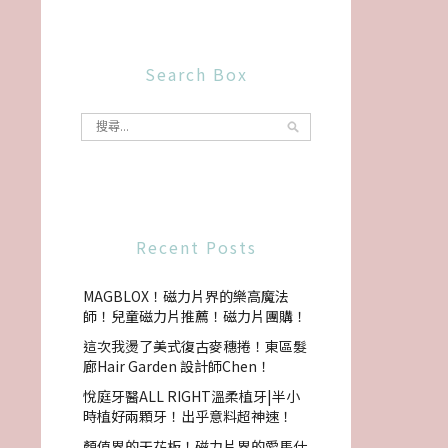
Search Box
Recent Posts
MAGBLOX！磁力片界的樂高魔法
師！兒童磁力片推薦！磁力片團購！
這次我燙了美式復古麥穗捲！東區髮
廊Hair Garden 設計師Chen！
悅庭牙醫ALL RIGHT溫柔植牙|半小
時植好兩顆牙！出乎意料超神速！
顏值界的天花板！磁力片界的愛馬仕