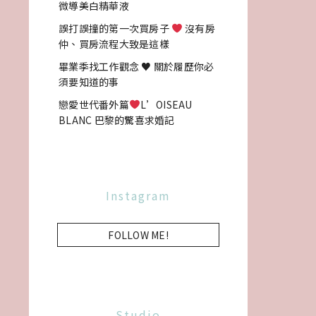
微導美白精華液
誤打誤撞的第一次買房子
沒有房
仲、買房流程大致是這樣
畢業季找工作觀念 ♥ 關於履歷你必
須要知道的事
戀愛世代番外篇
L’OISEAU
BLANC 巴黎的驚喜求婚記
Instagram
FOLLOW ME!
Studio