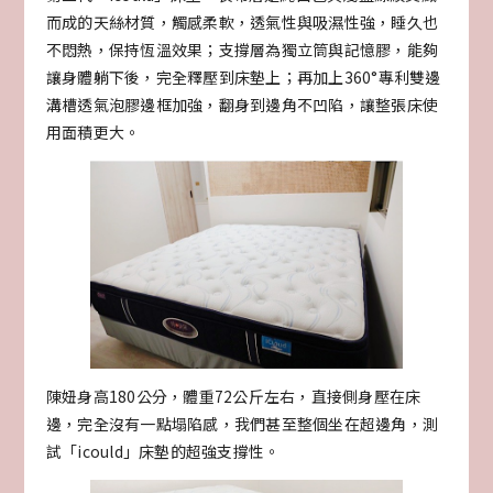
而成的天絲材質，觸感柔軟，透氣性與吸濕性強，睡久也
不悶熱，保持恆溫效果；支撐層為獨立筒與記憶膠，能夠
讓身體躺下後，完全釋壓到床墊上；再加上360°專利雙邊
溝槽透氣泡膠邊框加強，翻身到邊角不凹陷，讓整張床使
用面積更大。
陳妞身高180公分，體重72公斤左右，直接側身壓在床
邊，完全沒有一點塌陷感，我們甚至整個坐在超邊角，測
試「icould」床墊的超強支撐性。