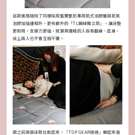
這款進階版除了同樣採用藍寶堅尼專用氮式泡膠層與氮氣
泡膠加強邊框外，更有額外的「TL鋼線獨立筒」，讓床墊
更耐用，支撐力更強，就算旁邊睡的人容易翻身、起身，
床上兩人也不會互相干擾。
跟之前兩張床款比較起來，「TOP GEAR極速」躺起來是