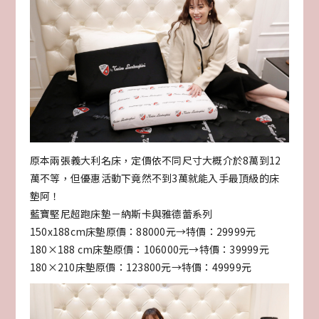
原本兩張義大利名床，定價依不同尺寸大概介於8萬到12
萬不等，但優惠活動下竟然不到3萬就能入手最頂級的床
墊阿！
藍寶堅尼超跑床墊－納斯卡與雅德蕾系列
150x188cm床墊原價：88000元→特價：29999元
180×188 cm床墊原價：106000元→特價：39999元
180×210床墊原價：123800元→特價：49999元