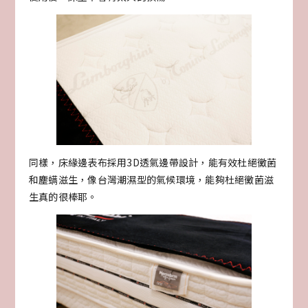
同樣，床緣邊表布採用3D透氣邊帶設計，能有效杜絕黴菌
和塵螨滋生，像台灣潮濕型的氣候環境，能夠杜絕黴菌滋
生真的很棒耶。