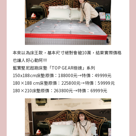
本來以為床王款，基本尺寸絕對會破10萬，結果實際價格
也讓人好心動阿!!!
藍寶堅尼超跑床墊「TOP GEAR極速」系列
150x188cm床墊原價：188000元→特價：49999元
180×188 cm床墊原價：225800元→特價：59999元
180×210床墊原價：263800元→特價：69999元