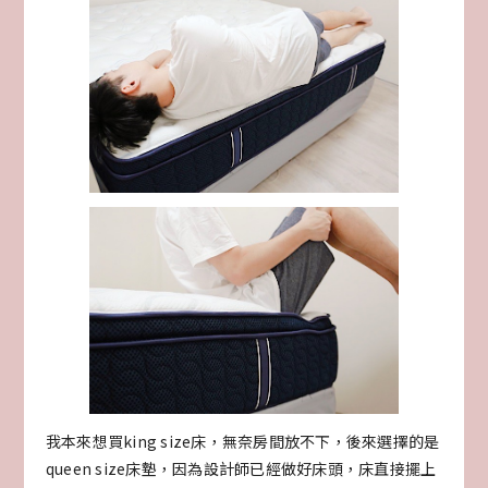
我本來想買king size床，無奈房間放不下，後來選擇的是
queen size床墊，因為設計師已經做好床頭，床直接擺上