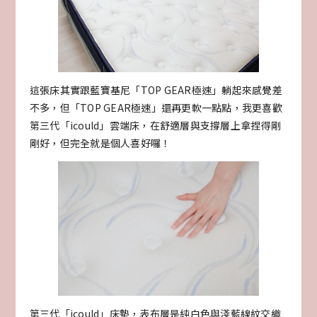
這張床其實跟藍寶基尼「TOP GEAR極速」躺起來感覺差
不多，但「TOP GEAR極速」還再更軟一點點，我更喜歡
第三代「icould」雲端床，在舒適層與支撐層上拿捏得剛
剛好，但完全就是個人喜好囉！
第三代「icould」床墊，表布層是純白色與淺藍線紋交織