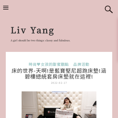
跳
至
主
要
Liv Yang
內
容
A girl should be two things: classy and fabulous.
時尚♥女孩的甜蜜觀點
品牌活動
床的世界-天啊!是藍寶堅尼超跑床墊!涵
碧樓總統套房床墊就在這裡!
2022-02-17