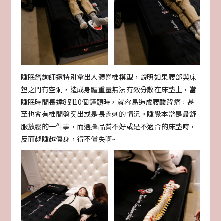
睡眠諮詢師還特別拿出人體脊椎模型，說明如果腰部與床
墊之間有空洞，造成身體重量無法有效分散在床墊上，當
睡眠時間長達8到10個鐘頭時，就容易造成腰酸背痛，甚
至也會有椎間盤突出或是長骨刺的情況。睡覺本當是最舒
服放鬆的一件事，而選擇品質不好或是不適合的床墊時，
反而越睡越傷身，得不償失啊~