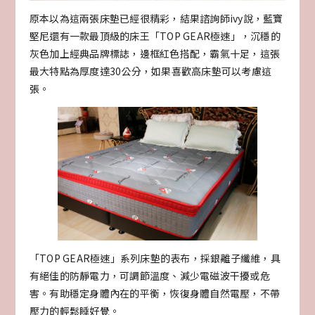
原本以為這兩張床墊已經很精彩，結果諮詢師ivy說，藍寶
堅尼還有一款最頂級的床王「TOP GEAR極速」，沉穩的
灰色加上經典品牌標誌，邊框紅色搭配，霸氣十足，這張
最大特點為厚度達30公分，如果喜歡高床墊可以考慮這
張。
「TOP GEAR極速」系列床墊的表布，採銀離子纖維，具
有絕佳的防靜電力，可調節溫度、減少電磁波干擾或危
害。有助穩定身體內在的平衡，恢復身體自然電壓，不帶
壓力的輕鬆睡好覺。