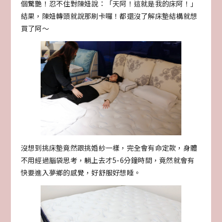
個驚艷！忍不住對陳妞說：「天阿！這就是我的床阿！」
結果，陳妞轉頭就說那刷卡囉！都還沒了解床墊結構就想
買了阿～
沒想到挑床墊竟然跟挑婚紗一樣，完全會有命定款，身體
不用經過腦袋思考，躺上去才5-6分鐘時間，竟然就會有
快要進入夢鄉的感覺，好舒服好想睡。