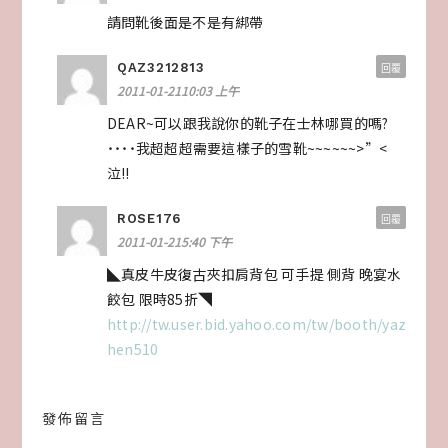
請問靴後面是不是有綁帶
QAZ3212813
回覆
2011-01-2110:03 上午
DEAR~可以跟我說你的靴子在士林哪買的嗎?
˙˙˙˙我超超超需要這樣子的雪靴~~~~~~>”<
泣!!
ROSE176
回覆
2011-01-215:40 下午
◣真皮牛皮復古夾扣肩背包 可手提 側背 晚宴水
餃包 限時85折◥
http://tw.user.bid.yahoo.com/tw/booth/yaz
hen510
發佈留言