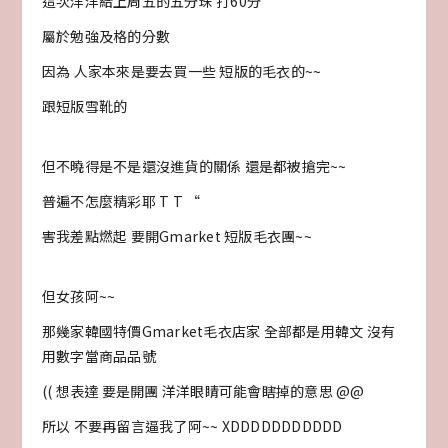
這次洋洋給上周五的五分珠 打60分
屬於勉強及格的分數
因為 人家本來是要去買一些 短版的毛衣的~~
跟短版雪靴的
但不曉得是不是還沒進貨的關係 還是都被搶完~~
普遍不怎麼精彩耶 T T “
害我差點燃起 要開Gmarket 短版毛衣團~~
但女孩阿~~
那幾家韓國特價Gmarket毛衣店家 全部都是用韓文 沒有
用數字當商品品號
(( 想表達 要是開團 洋洋眼睛可能會瞎掉的意思 @@
所以 不要再留言逼我了阿~~ XDDDDDDDDDDD