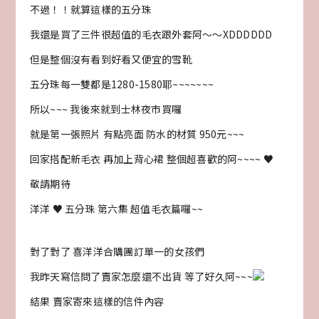
不過！！就算這樣的五分珠
我還是買了三件很超值的毛衣跟外套阿～～XDDDDDD
但是整個沒有看到好看又便宜的雪靴
五分珠每一雙都是1280-1580耶~~~~~~~
所以~~~ 我後來就到士林夜市買囉
就是第一張照片 有點亮面 防水的材質 950元~~~
回家搭配新毛衣 再加上背心裙 整個超喜歡的阿~~~~ ♥
敬請期待
洋洋 ♥ 五分珠 第六集 超值毛衣篇囉~~
對了對了 喜洋洋合購團訂單一的女孩們
我昨天寫信問了賣家怎麼還不出貨 等了好久阿~~~
結果 賣家寄來這樣的信件內容