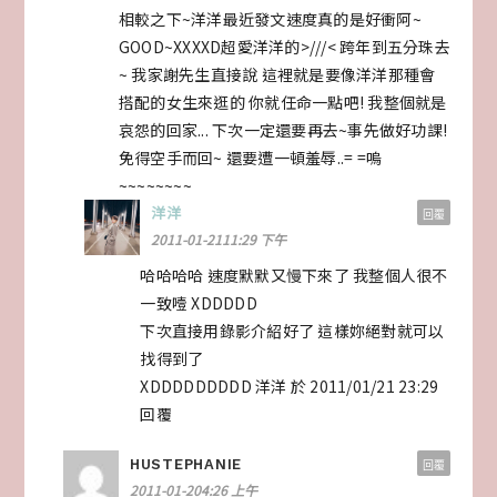
相較之下~洋洋最近發文速度真的是好衝阿~
GOOD~XXXXD超愛洋洋的>///< 跨年到五分珠去
~ 我家謝先生直接說 這裡就是要像洋洋那種會
搭配的女生來逛的 你就任命一點吧! 我整個就是
哀怨的回家... 下次一定還要再去~事先做好功課!
免得空手而回~ 還要遭一頓羞辱..= =嗚
~~~~~~~~
洋洋
回覆
2011-01-2111:29 下午
哈哈哈哈 速度默默又慢下來了 我整個人很不
一致噎 XDDDDD
下次直接用錄影介紹好了 這樣妳絕對就可以
找得到了
XDDDDDDDDD 洋洋 於 2011/01/21 23:29
回覆
HUSTEPHANIE
回覆
2011-01-204:26 上午