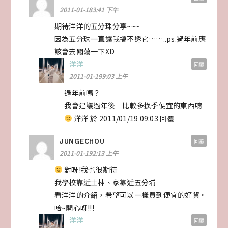
2011-01-183:41 下午
期待洋洋的五分珠分享~~~
因為五分珠一直讓我搞不透它……..ps.過年前應
該會去闖蕩一下XD
洋洋
回覆
2011-01-199:03 上午
過年前嗎？
我會建議過年後 比較多換季便宜的東西唷
洋洋 於 2011/01/19 09:03 回覆
JUNGECHOU
回覆
2011-01-192:13 上午
對呀!我也很期待
我學校靠近士林、家靠近五分埔
看洋洋的介紹，希望可以一樣買到便宜的好貨。
哈~開心呀!!!
洋洋
回覆