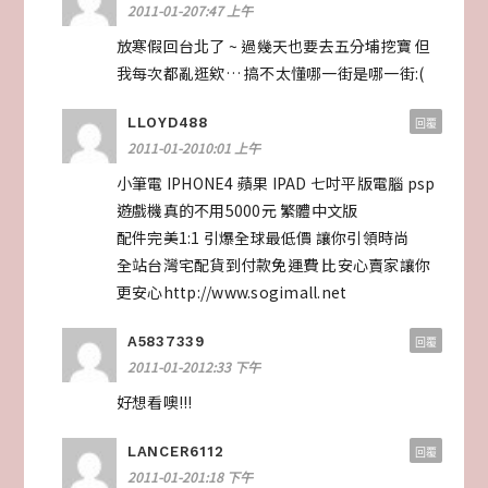
2011-01-207:47 上午
放寒假回台北了 ~ 過幾天也要去五分埔挖寶 但
我每次都亂逛欸… 搞不太懂哪一街是哪一街:(
LLOYD488
回覆
2011-01-2010:01 上午
小筆電 IPHONE4 蘋果 IPAD 七吋平版電腦 psp
遊戲機真的不用5000元 繁體中文版
配件完美1:1 引爆全球最低價 讓你引領時尚
全站台灣宅配貨到付款免運費 比安心賣家讓你
更安心http://www.sogimall.net
A5837339
回覆
2011-01-2012:33 下午
好想看噢!!!
LANCER6112
回覆
2011-01-201:18 下午