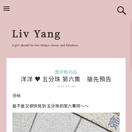
跳
至
主
要
Liv Yang
內
容
A girl should be two things: classy and fabulous.
雪拼戰利品
洋洋 ♥ 五分珠 第六集 搶先預告
2011-01-18
牙哈
是不是又很快見到 五分珠的第六集阿～～