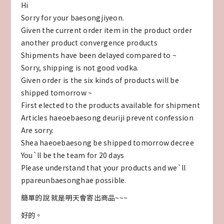
Hi
Sorry for your baesongjiyeon.
Given the current order item in the product order
another product convergence products
Shipments have been delayed compared to ~
Sorry, shipping is not good vodka.
Given order is the six kinds of products will be
shipped tomorrow ~
First elected to the products available for shipment
Articles haeoebaesong deuriji prevent confession
Are sorry.
Shea haeoebaesong be shipped tomorrow decree
You`ll be the team for 20 days
Please understand that your products and we`ll
ppareunbaesonghae possible.
簡單的說 就是明天會寄出商品~~~
好的。