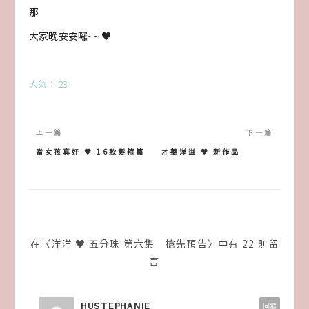
那
大家晚安安囉~~ ♥
人氣： 23
文
章
當女孩真好 ♥ 16款髮箍篇
才華洋溢 ♥ 新作品
導
覽
在〈洋洋 ♥ 五分珠 第六集 搶先預告〉中有 22 則留
言
HUSTEPHANIE
回覆