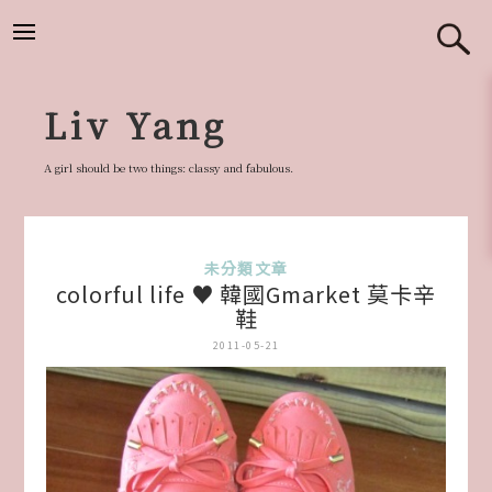
跳
至
主
要
Liv Yang
內
容
A girl should be two things: classy and fabulous.
未分類文章
colorful life ♥ 韓國Gmarket 莫卡辛
鞋
2011-05-21