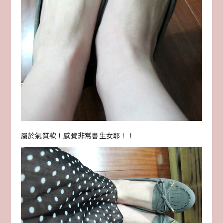
屬於氣質款！感覺非常書生女耶！！