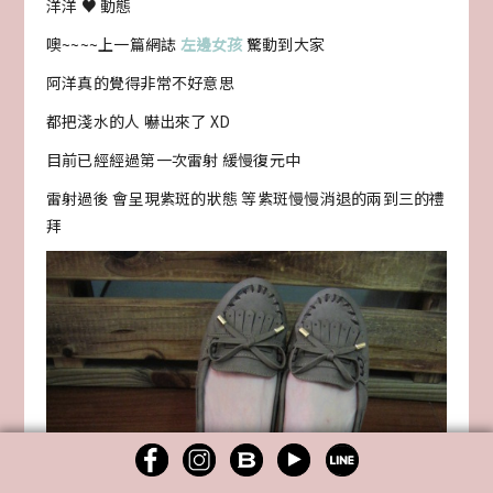
洋洋 ♥ 動態
噢~~~~上一篇網誌
左邊女孩
驚動到大家
阿洋真的覺得非常不好意思
都把淺水的人 嚇出來了 XD
目前已經經過第一次雷射 緩慢復元中
雷射過後 會呈現紫斑的狀態 等紫斑慢慢消退的兩到三的禮
拜