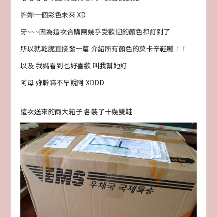
許妳一個彩色未來 XD
牙~~~因為這次合購團幾乎受歡迎的顏色都訂到了
所以就乾脆直接發一篇 介紹所有顏色的莫卡辛鞋囉！！
以及 我媽看到也好喜歡 叫我幫她訂
阿母 妳幹嘛不早說阿 XDDD
這次送來的兩大箱子 各裝了十幾雙鞋