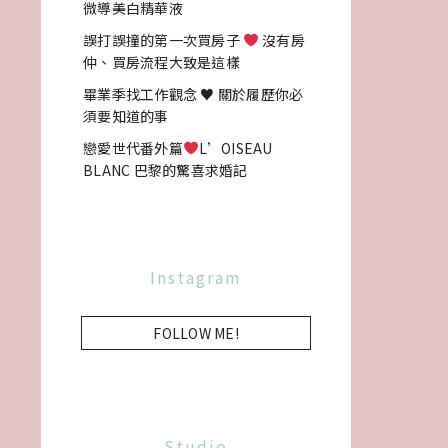
微導美白精華液
誤打誤撞的第一次買房子
沒有房
仲、買房流程大致是這樣
畢業季找工作觀念 ♥ 關於履歷你必
須要知道的事
戀愛世代番外篇
L’OISEAU
BLANC 巴黎的驚喜求婚記
Instagram
FOLLOW ME!
Studio