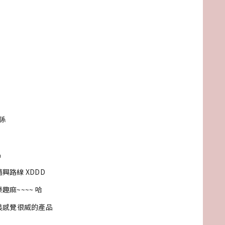
係
品
興路線 XDDD
麻~~~~ 哈
包裝感覺很威的產品