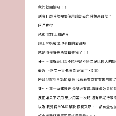
我們就開始吧！！
到底什麼時候需要使用臉部去角質類產品勒？
阿洋覺得
就素 當妳上粉餅時
臉上開始會出現卡粉的痕跡時
就是時候讓去角質霜登場了！！
牙～～我就是因為不曉得是不是年紀比較大的關
最近 上粉底一直卡粉 都要瘋了 XDDD
所以我就到MOMO藥妝 找看看有沒有有趣的商
牙～～我一向都是走 先講求有趣 再講求效果的隨
反正如果不好用 至少用第一次時 還有點期待跟樂趣
以及 我覺得MOMO藥妝 很精采耶！！都有些
都會讓我好想買回家試用看看～～～