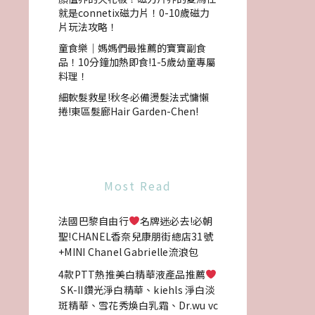
就是connetix磁力片！0-10歲磁力
片玩法攻略！
童食樂｜媽媽們最推薦的寶寶副食
品！10分鐘加熱即食!1-5歲幼童專屬
料理！
細軟髮救星!秋冬必備燙髮法式慵懶
捲!東區髮廊Hair Garden-Chen!
Most Read
法國巴黎自由行
名牌迷必去!必朝
聖!CHANEL香奈兒康朋街總店31號
+MINI Chanel Gabrielle流浪包
4款PTT熱推美白精華液產品推薦
SK-II鑽光淨白精華、kiehls 淨白淡
斑精華、雪花秀煥白乳霜、Dr.wu vc