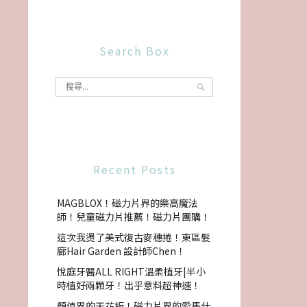
Search Box
Recent Posts
MAGBLOX！磁力片界的樂高魔法
師！兒童磁力片推薦！磁力片團購！
這次我燙了美式復古麥穗捲！東區髮
廊Hair Garden 設計師Chen！
悅庭牙醫ALL RIGHT溫柔植牙|半小
時植好兩顆牙！出乎意料超神速！
顏值界的天花板！磁力片界的愛馬仕