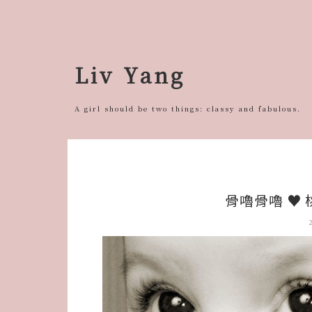
跳
至
主
要
Liv Yang
內
容
A girl should be two things: classy and fabulous.
骨嚕骨嚕 ♥