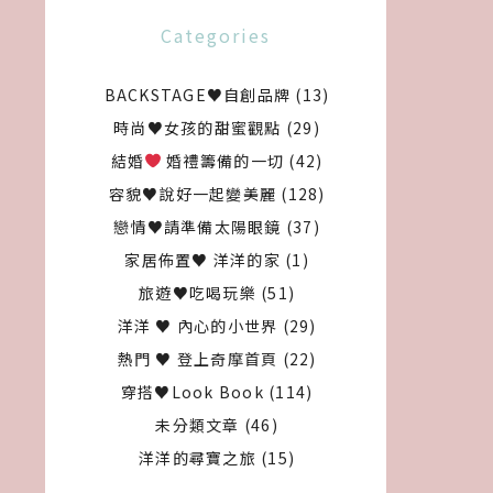
Categories
BACKSTAGE♥自創品牌
(13)
時尚♥女孩的甜蜜觀點
(29)
結婚
婚禮籌備的一切
(42)
容貌♥說好一起變美麗
(128)
戀情♥請準備太陽眼鏡
(37)
家居佈置♥ 洋洋的家
(1)
旅遊♥吃喝玩樂
(51)
洋洋 ♥ 內心的小世界
(29)
熱門 ♥ 登上奇摩首頁
(22)
穿搭♥Look Book
(114)
未分類文章
(46)
洋洋的尋寶之旅
(15)