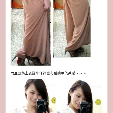
而且雪紡上衣搭牛仔褲也有種簡單的美感～～～