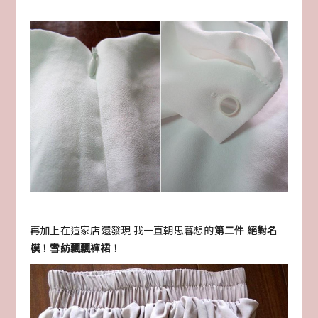
再加上在這家店還發現 我一直朝思暮想的
第二件 絕對名
模！雪紡飄飄褲裙！