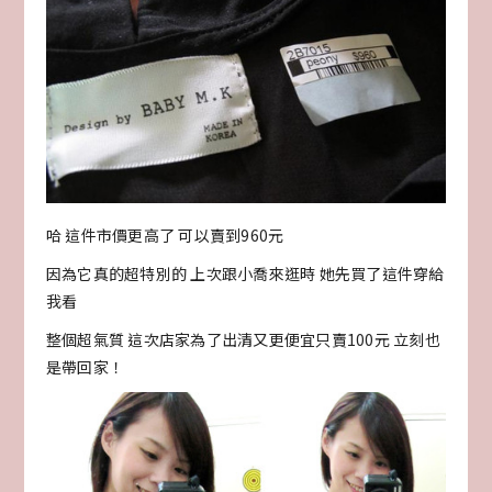
哈 這件市價更高了 可以賣到960元
因為它真的超特別的 上次跟小喬來逛時 她先買了這件穿給
我看
整個超氣質 這次店家為了出清又更便宜只賣100元 立刻也
是帶回家！