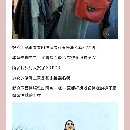
好的！就來看看阿洋這次在五分珠的戰利品吧！
畢竟舉辦完二手拍賣會之後 衣架整個很寂寞 哈
所以我只好大買了 XDDDD
這次的購買主題是
花小錢當名模
就像下面這張雜誌圖片一樣 一直都好想找像這樣的褲子跟
微露性感的上衣