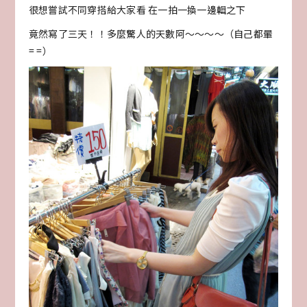
很想嘗試不同穿搭給大家看 在一拍一換一邊輯之下
竟然寫了三天！！多麼驚人的天數阿～～～～（自己都暈
= =）