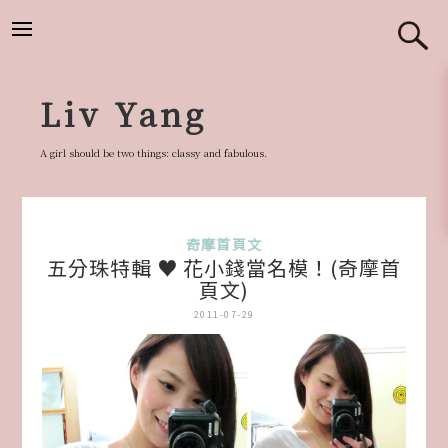
跳
至
主
要
Liv Yang
內
容
A girl should be two things: classy and fabulous.
奇摩首頁文
五分珠特輯 ♥ 花小錢當名模！(奇摩首
頁文)
2011-07-29