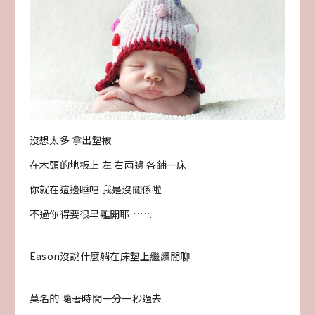
沒想太多 拿出墊被
在木頭的地板上 左 右兩邊 各鋪一床
你就在這邊睡吧 我是沒關係啦
不過你得要很早離開耶……..
Eason沒說什麼躺在床墊上繼續閒聊
莫名的 隨著時間一分一秒過去