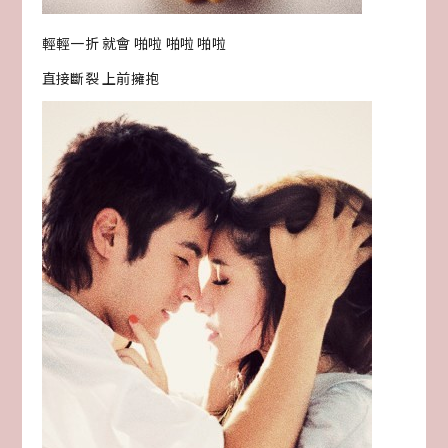
輕輕一折 就會 啪啦 啪啦 啪啦
直接斷裂 上前擁抱