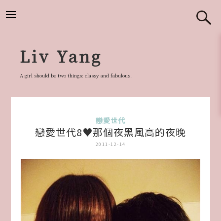
跳
至
主
要
Liv Yang
內
容
A girl should be two things: classy and fabulous.
戀愛世代
戀愛世代8♥那個夜黑風高的夜晚
2011-12-14