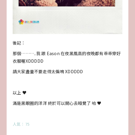
後記：
那個………..我 跟 Eason 在夜黑風高的夜晚都有乖乖穿好
衣服喔XDDDDD
請大家盡量不要走得太偏唷 XDDDDD
以上 ♥
滿是黑眼圈的洋洋 終於可以開心去睡覺了 哈 ♥
人氣： 75