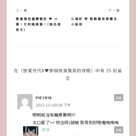
文
章
傻逼情侶檔變髮記 ♥ 小
心頭好 ♥ 輕鬆擁有假睫毛
陳！它的捲捲髮！(無名首
小秘技
導
頁文)
覽
在〈戀愛世代8♥那個夜黑風高的夜晚〉中有 25 則留
言
PIE1919
回覆
2011-12-185:58 下午
明明就沒有輔導集啊!!!
太口愛了>< 快出阿(敲碗 我等到好晚喔嗚嗚嗚
洋洋
回覆