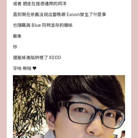
或者 遊走在道德邊際的阿洋
直到現在依舊沒說出當晚跟 Eason發生了什麼事
也隱瞞與 Blue 同時並存的關係
最後
你
還是掉進陷阱裡了 XDDD
牙哈 啾咪 ♥