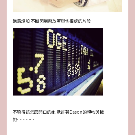
跑馬燈般 不斷閃爍撥放著與他相處的片段
不曉得該怎麼開口的她 默許著Eason的親吻與擁
抱…………