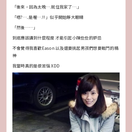
「後來，因為太晚….就住我家了….」
「嗯?…..是喔….!! 」似乎開始睜大眼睛
「然後……」
到底應該講到什麼程度 才能引起小陳些些的妒忌
不會覺得我喜歡Eason 以及還要挑起男孩們想要戰鬥的精
神
我當時真的是很苦惱 XDD