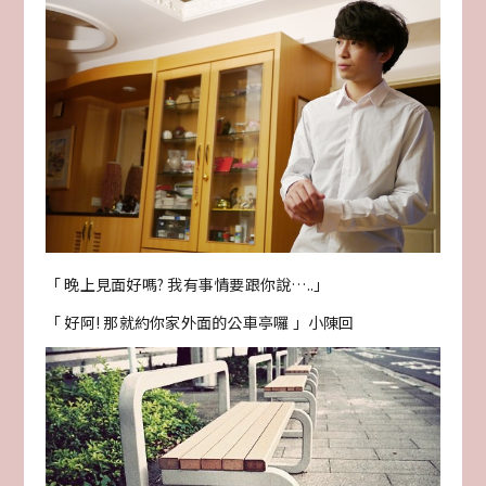
「 晚上見面好嗎? 我有事情要跟你說…..」
「 好阿! 那就約你家外面的公車亭囉 」小陳回