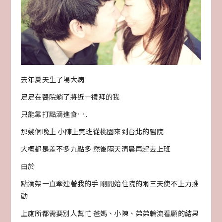
去年夏天生了場大病
足足在醫院躺了將近一禮拜的我
只能靠打點滴進食…..
那幾個晚上 小陳上完班從桃園來到台北的醫院
大概都是差不多九點多 然後隔天清晨再趕去上班
由於
點滴架一直牽連著我的手 剛開始住院的兩三天使不上力推
動
上廁所都需要別人幫忙 爸媽、小陳、弟弟輪流看顧的結果