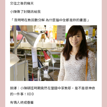
交往之後的幾天
小陳傳了封簡訊給我
「 我明明在教因數分解 為什麼腦中全都是妳的畫面 」
按譯：小陳碩班時期竟然在當國中家教耶，是不是很神奇
的一件事！XDD
有情人終成眷屬