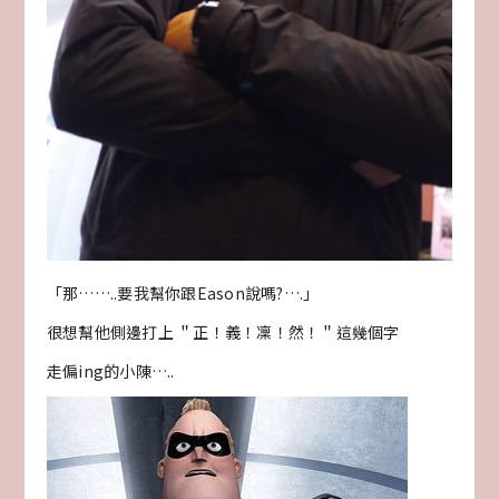
「那……..要我幫你跟Eason說嗎?….」
很想幫他側邊打上 ＂正！義！凜！然！＂這幾個字
走偏ing的小陳…..