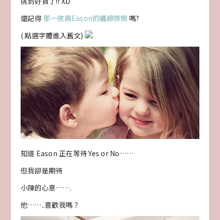
挑到好貨了!! XD
還記得
那一夜與Eason的纏綿悱惻
嗎?
( 點選字體進入舊文)
知道 Eason 正在等待 Yes or No……
但我卻是期待
小陳的心意…….
他……..喜歡我嗎？