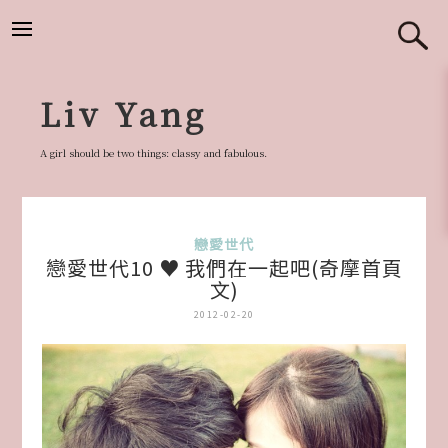
跳
至
主
要
Liv Yang
內
容
A girl should be two things: classy and fabulous.
戀愛世代
戀愛世代10 ♥ 我們在一起吧(奇摩首頁
文)
2012-02-20