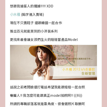
想跟我搶客人的鐵據!!!!! XDD
小木槿
(點字進入賣場)
現在不只賣鞋子 還跟韓國一起合作
推出百元就能買到的小洋裝系列
更找來最會讓女孩們生火的妞妞當產品Model
話說之前老闆娘還打電話希望我能跟妞妞一起合照
嚇屬人!! 我怎麼可能跟真正model拍照阿!! ((抖))
所謂的專職部落客就是靠角度、很會選照片取勝阿