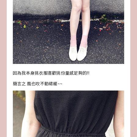
因為我本身挑衣服喜歡挑份量感足夠的!!
簡言之 風也吹不動裙襬~~