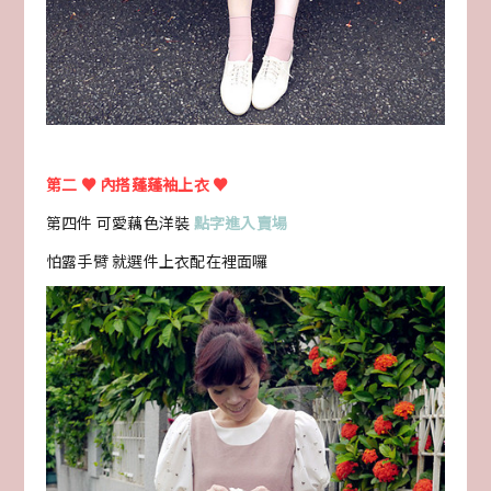
第二 ♥ 內搭蓬蓬袖上衣 ♥
第四件 可愛藕色洋裝
點字進入賣場
怕露手臂 就選件上衣配在裡面囉