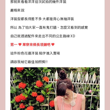
那就來看看洋洋這次試拍的幾件洋裝
嚴格來說
洋裝型都長得差不多 大都是背心無袖洋裝
所以 為了怕大家一直有鬼打牆、怎麼又看到的感覺
自己就透過配件來走出不同的公主路線 XD
第一 ♥ 單穿來條長項鍊吧
♥
這件粉色花邊洋裝 點字進入賣場
請容我給它最佳拍照獎!!