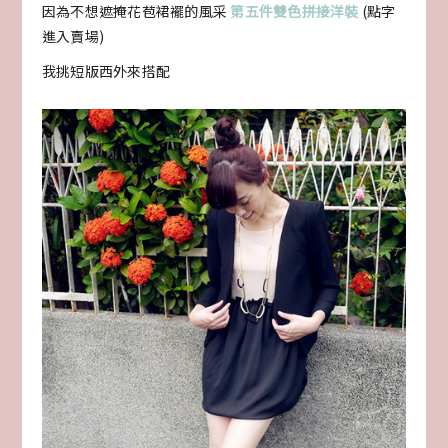
因為不想遮掩花苞裙襬的風采
第五件雙色拼接洋裝
(點字
進入賣場)
我挑短版西外來搭配