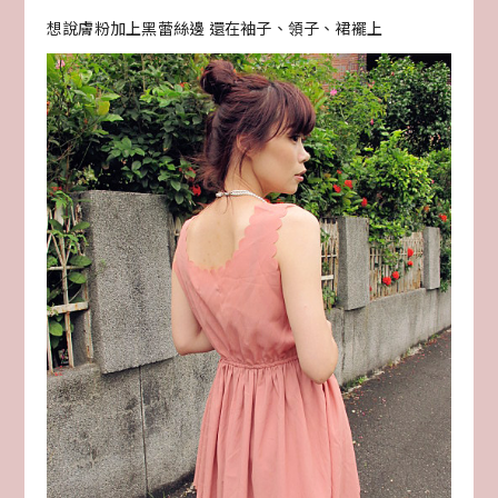
想說膚粉加上黑蕾絲邊 還在袖子、領子、裙襬上