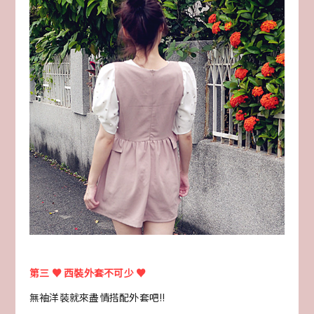
第三 ♥ 西裝外套不可少 ♥
無袖洋裝就來盡情搭配外套吧!!