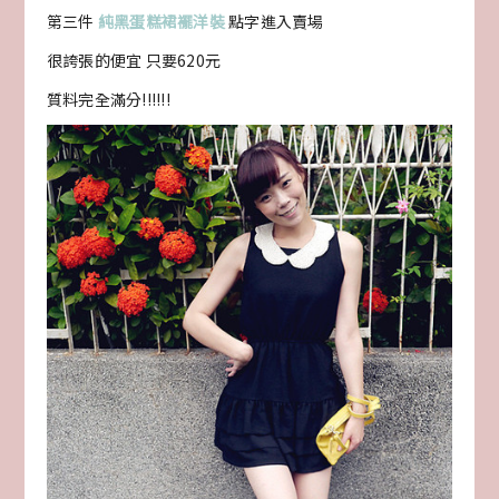
第三件
純黑蛋糕裙襬洋裝
點字進入賣場
很誇張的便宜 只要620元
質料完全滿分!!!!!!