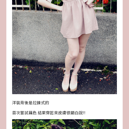
洋裝背後是拉鍊式的
首次嘗試藕色 結果穿起來皮膚很顯白說!!