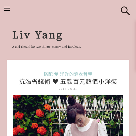
跳
至
主
要
Liv Yang
內
容
A girl should be two things: classy and fabulous.
搭配 ♥ 洋洋的穿衣哲學
抗漲省錢術 ♥ 五款百元超值小洋裝
2012-05-31