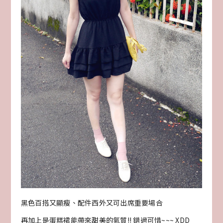
黑色百搭又顯瘦、配件西外又可出席重要場合
再加上是蛋糕裙能帶來甜美的氣質!! 錯過可惜~~~ XDD