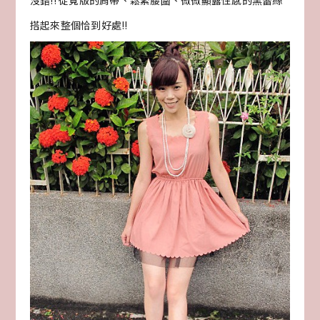
沒錯!! 從寬版的肩帶、鬆緊腰圍、微微顯露性感的黑蕾絲
搭起來整個恰到好處!!