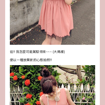
這!! 我怎麼可能駕馭得來~~~ (大媽樣)
便以一種放棄狀的心態拍照!!