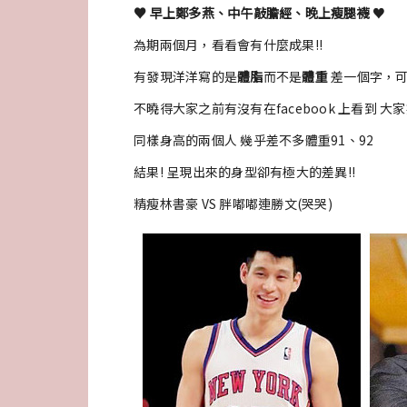
♥ 早上鄭多燕、中午敲膽經、晚上瘦腿襪
♥
為期兩個月，看看會有什麼成果!!
有發現洋洋寫的是
體脂
而不是
體重
差一個字，
不曉得大家之前有沒有在facebook 上看到 
同樣身高的兩個人 幾乎差不多體重91、92
結果! 呈現出來的身型卻有極大的差異!!
精瘦林書豪 VS 胖嘟嘟連勝文(哭哭)