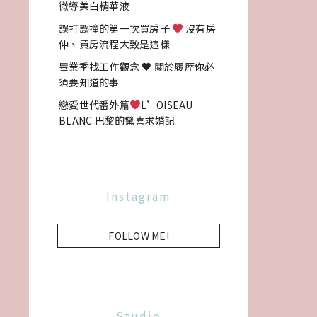
微導美白精華液
誤打誤撞的第一次買房子
沒有房
仲、買房流程大致是這樣
畢業季找工作觀念 ♥ 關於履歷你必
須要知道的事
戀愛世代番外篇
L’OISEAU
BLANC 巴黎的驚喜求婚記
Instagram
FOLLOW ME!
Studio