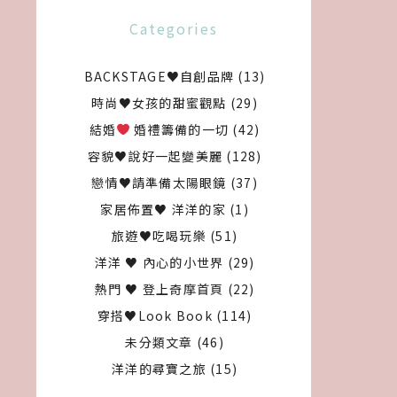
Categories
BACKSTAGE♥自創品牌
(13)
時尚♥女孩的甜蜜觀點
(29)
結婚
婚禮籌備的一切
(42)
容貌♥說好一起變美麗
(128)
戀情♥請準備太陽眼鏡
(37)
家居佈置♥ 洋洋的家
(1)
旅遊♥吃喝玩樂
(51)
洋洋 ♥ 內心的小世界
(29)
熱門 ♥ 登上奇摩首頁
(22)
穿搭♥Look Book
(114)
未分類文章
(46)
洋洋的尋寶之旅
(15)