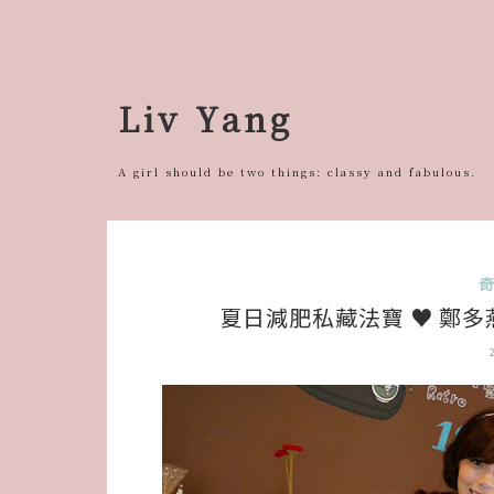
跳
至
主
要
Liv Yang
內
容
A girl should be two things: classy and fabulous.
夏日減肥私藏法寶 ♥ 鄭多