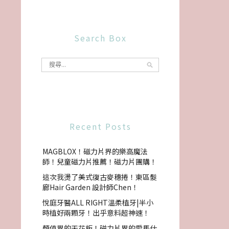
Search Box
Recent Posts
MAGBLOX！磁力片界的樂高魔法
師！兒童磁力片推薦！磁力片團購！
這次我燙了美式復古麥穗捲！東區髮
廊Hair Garden 設計師Chen！
悅庭牙醫ALL RIGHT溫柔植牙|半小
時植好兩顆牙！出乎意料超神速！
顏值界的天花板！磁力片界的愛馬仕