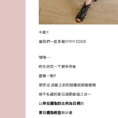
今夏!!
讓我們一起享瘦!!!!!!!!! XDDD
嘿嘿~~
昨天研究一下鄭多燕後
靈機一動!!
便想出 涵蓋之前的敲膽經跟瘦腿襪
絕不私藏的夏日減肥套組三合一
以
降低體脂肪比例為目標
的
夏日體脂輕盈
新計畫