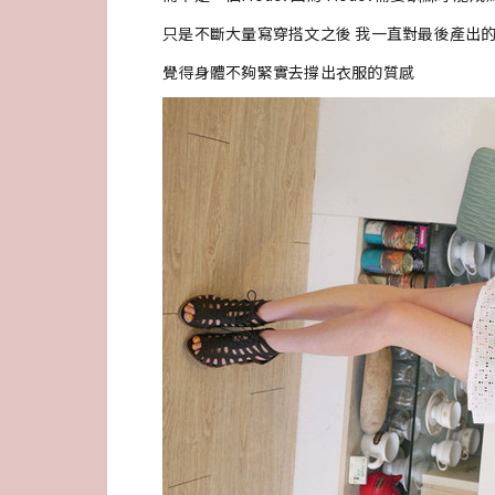
只是不斷大量寫穿搭文之後 我一直對最後產出
覺得身體不夠緊實去撐出衣服的質感