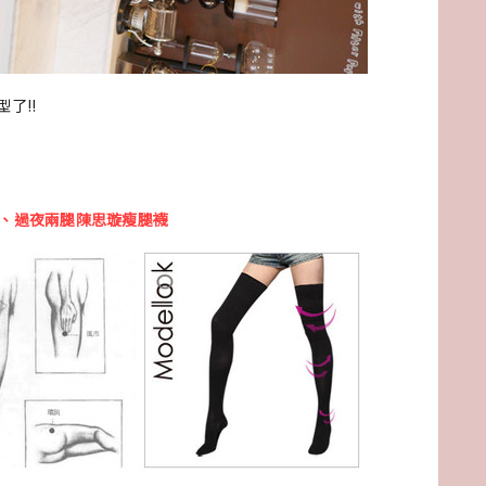
了!!
、過夜兩腿陳思璇瘦腿襪