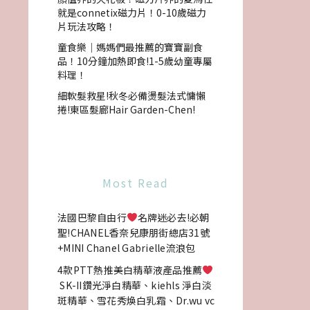
就是connetix磁力片！0-10歲磁力
片玩法攻略！
童食樂｜媽媽們最推薦的寶寶副食
品！10分鐘加熱即食!1-5歲幼童專屬
料理！
細軟髮救星!秋冬必備燙髮法式慵懶
捲!東區髮廊Hair Garden-Chen!
Most Read
法國巴黎自由行
名牌迷必去!必朝
聖!CHANEL香奈兒康朋街總店31號
+MINI Chanel Gabrielle流浪包
4款PTT熱推美白精華液產品推薦
SK-II鑽光淨白精華、kiehls 淨白淡
斑精華、雪花秀煥白乳霜、Dr.wu vc