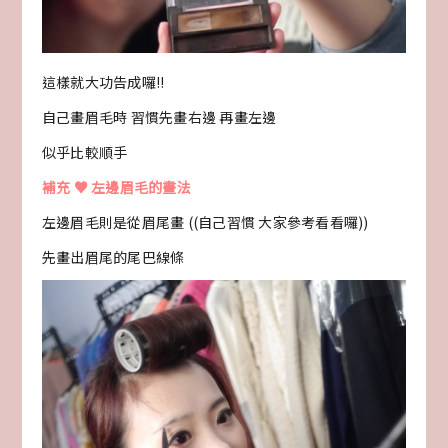
這樣就大功告成囉!!
自己畫眉毛時 習慣先畫右邊 再畫左邊
似乎比較順手
補充 ♥ 左邊眉毛的畫法
左邊眉毛則是從眉尾畫 ((自己習慣 大家參考看看囉))
先畫出眉尾的尾巴線條