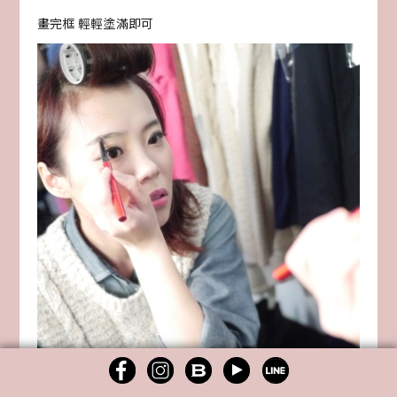
畫完框 輕輕塗滿即可