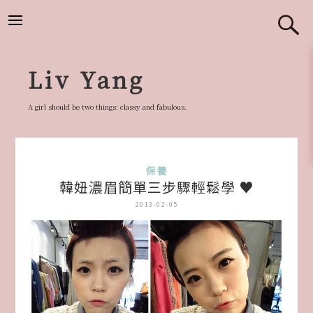
跳
至
主
要
Liv Yang
內
容
A girl should be two things: classy and fabulous.
保養
韓妞濃眉簡單三步驟輕鬆學 ♥
2013-02-05