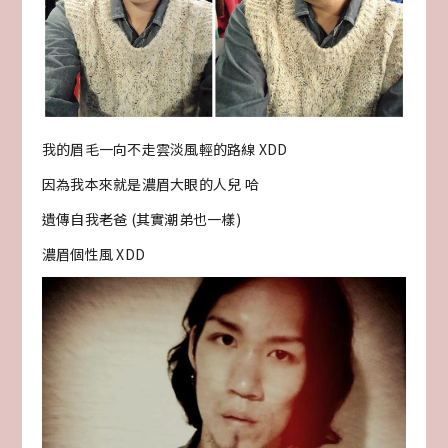
我的眉毛一向不走雲淡風輕的路線 XDD
因為我本來就是濃眉大眼的人兒 哈
遺傳自我老爸 (其實潮弟也一樣)
濃眉個性風 XDD