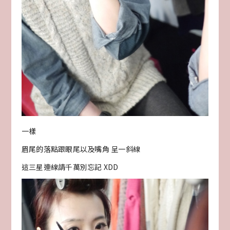
一樣
眉尾的落點跟眼尾以及嘴角 呈一斜線
這三星連線請千萬別忘記 XDD