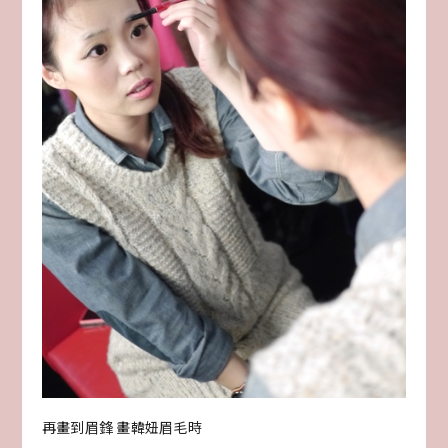
再畫到眉鋒 畫韓妞眉毛時