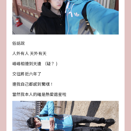
俗話說
人外有人 天外有天
峰峰相連到天邊 （疑？ )
交往將近六年了
連我自己都感到驚嘆！
當然我本人的確是熱愛諧星啦