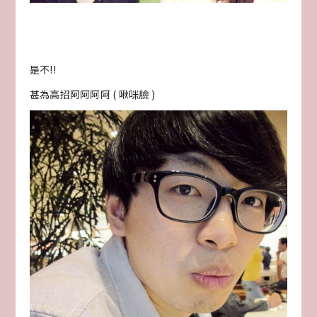
是不!!
甚為高招阿阿阿阿 ( 啾咪臉 )