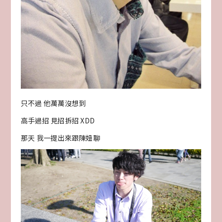
只不過 他萬萬沒想到
高手過招 見招拆招 XDD
那天 我一提出來跟陳妞聊