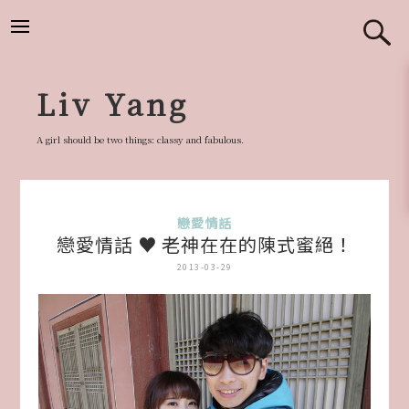
跳
至
主
要
Liv Yang
內
容
A girl should be two things: classy and fabulous.
戀愛情話
戀愛情話 ♥ 老神在在的陳式蜜絕！
2013-03-29