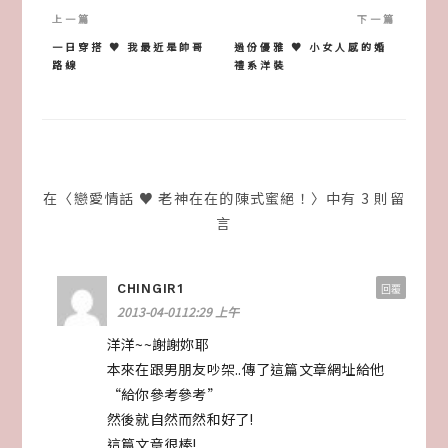
文
章
一日穿搭 ♥ 我最近是帥哥
過份優雅 ♥ 小女人感的婚
路線
禮系洋裝
導
覽
在〈戀愛情話 ♥ 老神在在的陳式蜜絕！〉中有 3 則留
言
CHINGIR1
回覆
2013-04-0112:29 上午
洋洋~~謝謝妳耶
本來在跟男朋友吵架..傳了這篇文章網址給他
“給你參考參考”
然後就自然而然和好了!
這篇文章很棒!