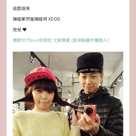
這麼說來
陳妞果然是陳妞阿 XDDD
完兒 ♥
戀愛世代love你我他 文章連載 (直接點選字體進入)