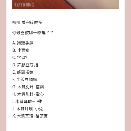
嘿嘿 看完這麼多
你最喜歡哪一款哩？？
A. 狗頭手鍊
B. 小雨傘
C. 字母Y
D. 許願豆戒指
E. 蜂窩項鍊
F. 半弧豆項鍊
G. 木質別針-信鴿
H. 木質別針-愛心
I. 木質耳環-小雞
J. 木質耳環-小兔
K. 木質耳環-貓頭鷹