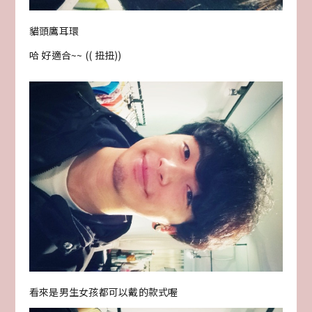
貓頭鷹耳環
哈 好適合~~ (( 扭扭))
看來是男生女孩都可以戴的款式喔