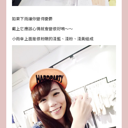
如果下雨讓你變得憂鬱
戴上它應該心情就會變很好唷～～
小雨傘上面是很粉嫩的淺藍、淺粉、淺黃組成