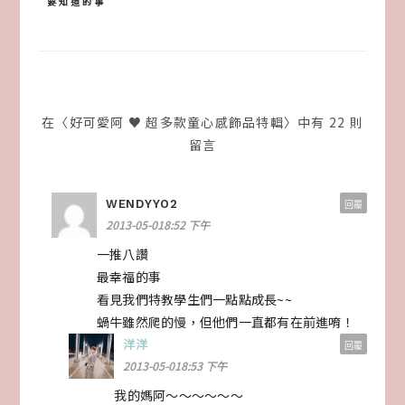
要知道的事
導
覽
在〈好可愛阿 ♥ 超多款童心感飾品特輯〉中有 22 則
留言
WENDYYO2
回覆
2013-05-018:52 下午
一推八讚
最幸福的事
看見我們特教學生們一點點成長~~
蝸牛雖然爬的慢，但他們一直都有在前進唷！
洋洋
回覆
2013-05-018:53 下午
我的媽阿～～～～～～