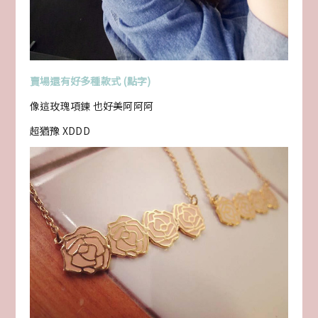
賣場還有好多種款式 (點字)
像這玫瑰項鍊 也好美阿阿阿
超猶豫 XDDD