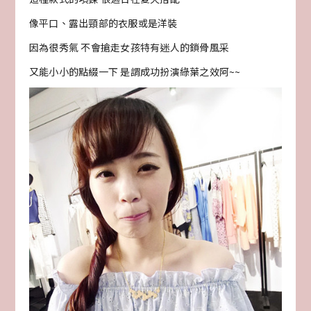
像平口、露出頸部的衣服或是洋裝
因為很秀氣 不會搶走女孩特有迷人的鎖骨風采
又能小小的點綴一下 是謂成功扮演綠葉之效阿~~