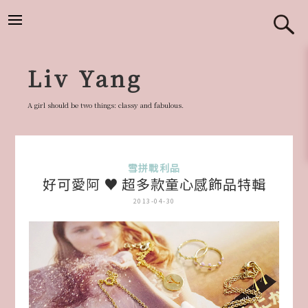
跳
至
主
要
Liv Yang
內
容
A girl should be two things: classy and fabulous.
雪拼戰利品
好可愛阿 ♥ 超多款童心感飾品特輯
2013-04-30