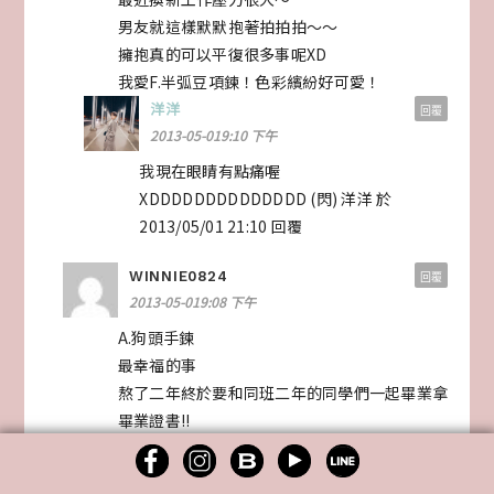
男友就這樣默默抱著拍拍拍～～
擁抱真的可以平復很多事呢XD
我愛F.半弧豆項鍊！色彩繽紛好可愛！
洋洋
回覆
2013-05-019:10 下午
我現在眼睛有點痛喔
XDDDDDDDDDDDDDD (閃) 洋洋 於
2013/05/01 21:10 回覆
WINNIE0824
回覆
2013-05-019:08 下午
A.狗頭手鍊
最幸福的事
熬了二年終於要和同班二年的同學們一起畢業拿
畢業證書!!
洋洋
回覆
2013-05-019:10 下午