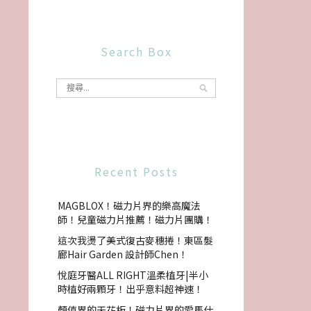
Search Box
Recent Posts
MAGBLOX！磁力片界的樂高魔法
師！兒童磁力片推薦！磁力片團購！
這次我燙了美式復古麥穗捲！東區髮
廊Hair Garden 設計師Chen！
悅庭牙醫ALL RIGHT溫柔植牙|半小
時植好兩顆牙！出乎意料超神速！
顏值界的天花板！磁力片界的愛馬仕