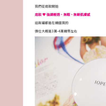
我們從底妝開始
底妝 ♥ 強調輕透、無暇、無齡肌膚感
這兩罐都是在韓國買的
價位大概是3萬-4萬韓幣左右