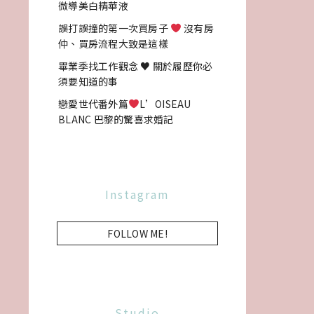
微導美白精華液
誤打誤撞的第一次買房子
沒有房
仲、買房流程大致是這樣
畢業季找工作觀念 ♥ 關於履歷你必
須要知道的事
戀愛世代番外篇
L’OISEAU
BLANC 巴黎的驚喜求婚記
Instagram
FOLLOW ME!
Studio