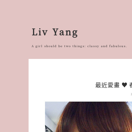
跳
至
主
要
Liv Yang
內
容
A girl should be two things: classy and fabulous.
最近愛畫 ♥