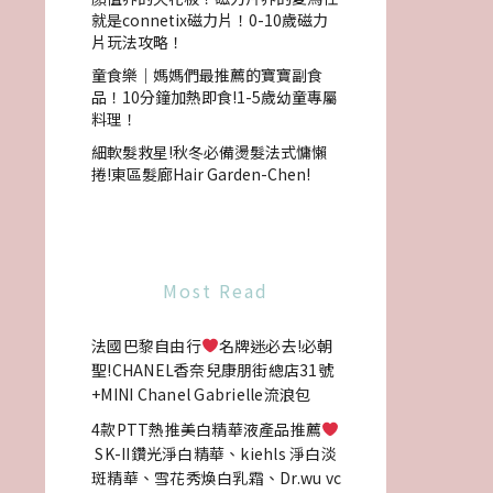
就是connetix磁力片！0-10歲磁力
片玩法攻略！
童食樂｜媽媽們最推薦的寶寶副食
品！10分鐘加熱即食!1-5歲幼童專屬
料理！
細軟髮救星!秋冬必備燙髮法式慵懶
捲!東區髮廊Hair Garden-Chen!
Most Read
法國巴黎自由行
名牌迷必去!必朝
聖!CHANEL香奈兒康朋街總店31號
+MINI Chanel Gabrielle流浪包
4款PTT熱推美白精華液產品推薦
SK-II鑽光淨白精華、kiehls 淨白淡
斑精華、雪花秀煥白乳霜、Dr.wu vc