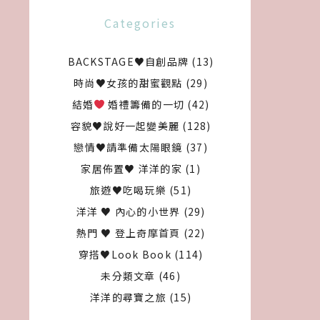
Categories
BACKSTAGE♥自創品牌
(13)
時尚♥女孩的甜蜜觀點
(29)
結婚
婚禮籌備的一切
(42)
容貌♥說好一起變美麗
(128)
戀情♥請準備太陽眼鏡
(37)
家居佈置♥ 洋洋的家
(1)
旅遊♥吃喝玩樂
(51)
洋洋 ♥ 內心的小世界
(29)
熱門 ♥ 登上奇摩首頁
(22)
穿搭♥Look Book
(114)
未分類文章
(46)
洋洋的尋寶之旅
(15)