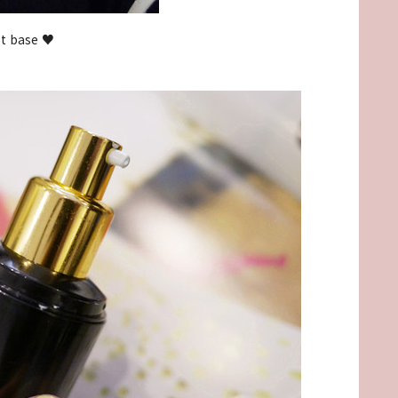
t base ♥