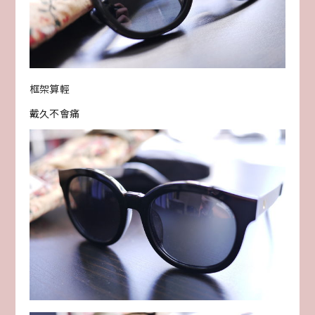
框架算輕
戴久不會痛