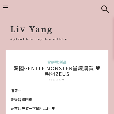
跳
至
主
要
Liv Yang
內
容
A girl should be two things: classy and fabulous.
雪拼戰利品
韓國GENTLE MONSTER墨鏡購買 ♥
明洞ZEUS
2014-02-25
喔牙~~
剛從韓國回來
要來瘋狂發一下戰利品們 ♥