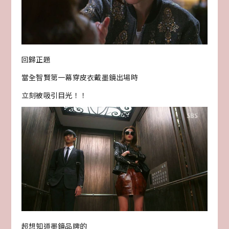
回歸正題
當全智賢第一幕穿皮衣戴墨鏡出場時
立刻被吸引目光！！
超想知道墨鏡品牌的