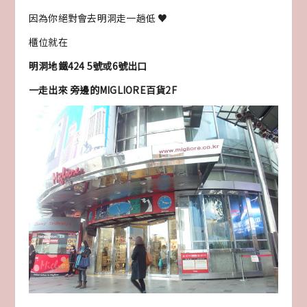
因為你絕對會去明洞走一趟低 ♥
櫃位就在
明洞地鐵424 5號或6號出口
一走出來 旁邊的MIGLIORE百貨2F