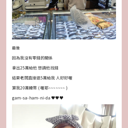
最後
因為我沒有零錢的關係
拿出25萬給他 想請他找錢
結果老闆直接退5萬給我 人好好喔
算我20萬韓幣 ( 喔耶~~~~~~~ )
gam-sa-ham-ni-da ♥♥♥