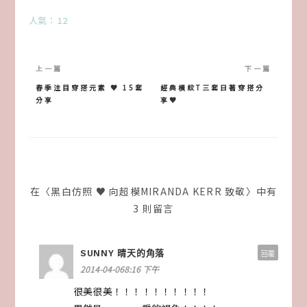
人氣： 12
文
章
春季注目穿搭元素 ♥ 15套
經典橫紋T三套日著穿搭分
分享
享♥
導
覽
在〈黑白仿照 ♥ 向超模MIRANDA KERR 致敬〉中有
3 則留言
SUNNY 晴天的角落
回覆
2014-04-068:16 下午
很美很美！！！！！！！！！！