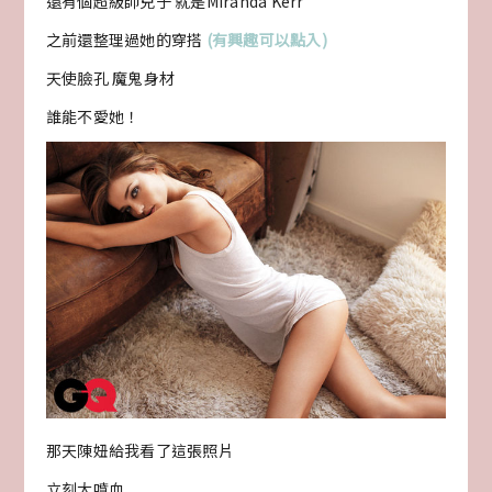
還有個超級帥兒子 就是Miranda Kerr
之前還整理過她的穿搭
(有興趣可以點入)
天使臉孔 魔鬼身材
誰能不愛她！
那天陳妞給我看了這張照片
立刻大噴血