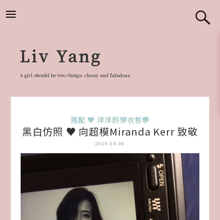
跳
至
主
要
Liv Yang
內
容
A girl should be two things: classy and fabulous.
搭配 ♥ 洋洋的穿衣哲學
黑白仿照 ♥ 向超模Miranda Kerr 致敬
2014-04-06