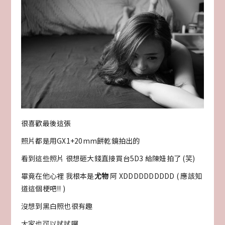
很喜歡最後這張
照片都是用GX1+20mm餅乾鏡拍出的
看到這些照片 很想砸大錢直接買台5D3 給陳妞拍了 (笑)
畢竟在他心裡 我根本是
尤物
阿 XDDDDDDDDDD ( 應該知
道這個梗吧!! )
沒想到黑白照也很有趣
大家也可以試試囉