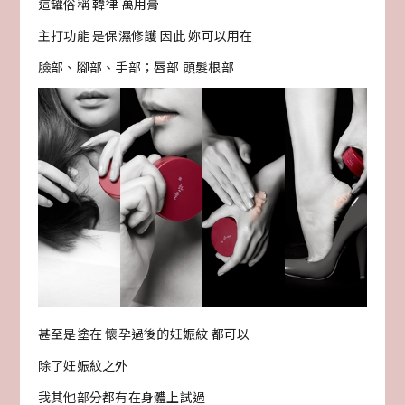
這罐俗稱 韓律 萬用膏
主打功能 是保濕修護 因此 妳可以用在
臉部、腳部、手部；唇部 頭髮根部
甚至是塗在 懷孕過後的妊娠紋 都可以
除了妊娠紋之外
我其他部分都有在身體上試過