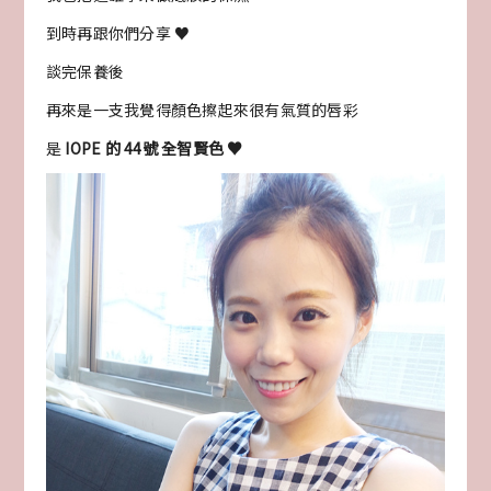
到時再跟你們分享 ♥
談完保養後
再來是一支我覺得顏色擦起來很有氣質的唇彩
是
IOPE 的 44號 全智賢色 ♥