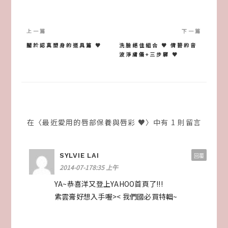
文
章
關於認真塑身的道具篇 ♥
洗臉絕佳組合 ♥ 倩碧的音
波淨膚儀+三步驟 ♥
導
覽
在〈最近愛用的唇部保養與唇彩 ♥〉中有 1 則留言
SYLVIE LAI
回覆
2014-07-178:35 上午
YA~恭喜洋又登上YAHOO首頁了!!!
紫雲膏好想入手喔>< 我們國必買特輯~