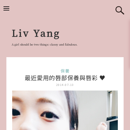
跳
至
主
要
Liv Yang
內
容
A girl should be two things: classy and fabulous.
保養
最近愛用的唇部保養與唇彩 ♥
2014-07-13