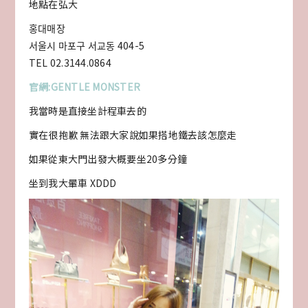
地點在弘大
홍대매장
서울시 마포구 서교동 404-5
TEL 02.3144.0864
官網:GENTLE MONSTER
我當時是直接坐計程車去的
實在很抱歉 無法跟大家說如果搭地鐵去該怎麼走
如果從東大門出發大概要坐20多分鐘
坐到我大暈車 XDDD