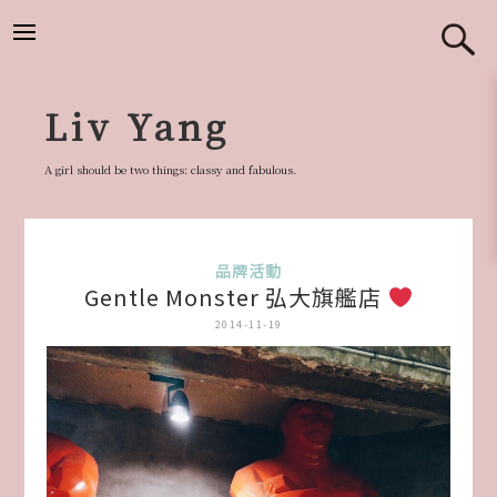
跳
至
主
要
Liv Yang
內
容
A girl should be two things: classy and fabulous.
品牌活動
Gentle Monster 弘大旗艦店
2014-11-19