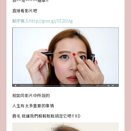
非~~常~~~~~簡單!!
直接看影片吧
點字進入http://goo.gl/3E2GUg
就如同影片中所說的
人生有太多重要的事情
眉毛 就讓我們輕輕鬆鬆搞定它吧!! XD