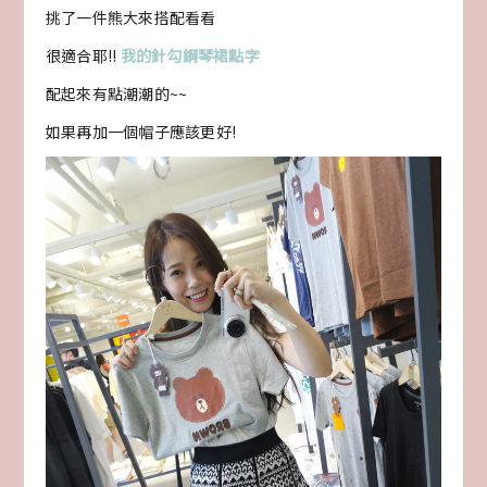
挑了一件熊大來搭配看看
很適合耶!!
我的針勾鋼琴裙點字
配起來有點潮潮的~~
如果再加一個帽子應該更好!