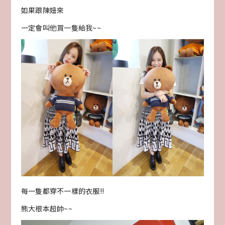
如果跟陳妞來
一定會叫他買一隻給我~~
每一隻都穿不一樣的衣服!!
熊大根本超帥~~