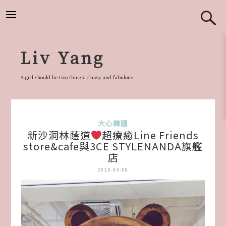
跳
至
主
要
Liv Yang
內
容
A girl should be two things: classy and fabulous.
大心韓國
新沙洞林蔭道
超療癒Line Friends
store&cafe與3CE STYLENANDA旗艦
店
2015-09-08