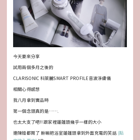
今天要來分享
試用兩個多月之後的
CLARISONIC 科萊麗SMART PROFILE音波淨膚儀
相關心得感想
我八月拿到實品時
第一個念頭真的是…….
也太大支了吧!! 跟家裡蓮蓬頭幾乎一樣的大小
連陳妞都鬧了 幹嘛把浴室蓮蓬頭拿到外面充電的笑話
(點