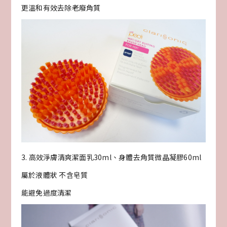
更溫和有效去除老廢角質
3. 高效淨膚清爽潔面乳30ml、身體去角質微晶凝膠60ml
屬於液體狀 不含皂質
能避免過度清潔