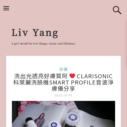
跳
至
主
要
Liv Yang
內
容
A girl should be two things: classy and fabulous.
保養
洗出光透亮好膚質阿
CLARISONIC
科萊麗洗臉機SMART PROFILE音波淨
膚儀分享
2015-10-05