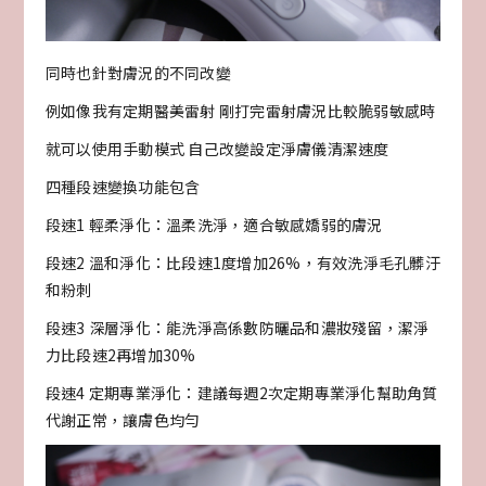
同時也針對膚況的不同改變
例如像我有定期醫美雷射 剛打完雷射膚況比較脆弱敏感時
就可以使用手動模式 自己改變設定淨膚儀清潔速度
四種段速變換功能包含
段速1 輕柔淨化：溫柔洗淨，適合敏感嬌弱的膚況
段速2 溫和淨化：比段速1度增加26%，有效洗淨毛孔髒汙
和粉刺
段速3 深層淨化：能洗淨高係數防曬品和濃妝殘留，潔淨
力比段速2再增加30%
段速4 定期專業淨化：建議每週2次定期專業淨化幫助角質
代謝正常，讓膚色均勻