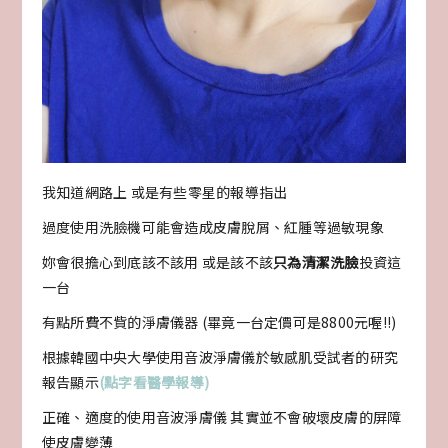
我知道網路上 或是有些零星的報導指出
過度使用洗臉機可能會造成皮膚脫屑、紅腫等過敏現象
妳會很擔心到底該不該用 或是該不該
只為清潔洗臉
投資這
一台
有點所費不貲的淨膚儀器 (畢竟一台定價可是8800元喔!!)
根據韓國中央大學使用音波淨膚儀於敏感肌受試者的研究
報告顯示
(點字看醫學報導)
正確、適度的使用音波淨膚儀 其實並不會破壞皮膚的屏障
使皮膚變薄