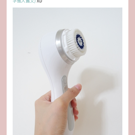
字進入舊文)
XD