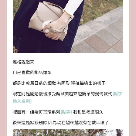
嚴格說起來
自己喜歡的飾品類型
都是比較篇日系的細緻 有圖形 精確描繪出的樣子
現在則是開始慢慢接受偏歐美越來越簡單的幾何款式
(點字
進入系列)
裡面有一組幾何耳環系列
(點字)
我也是考慮很久
後來還是默默刪除 因為現在越來越沒有在戴耳環了