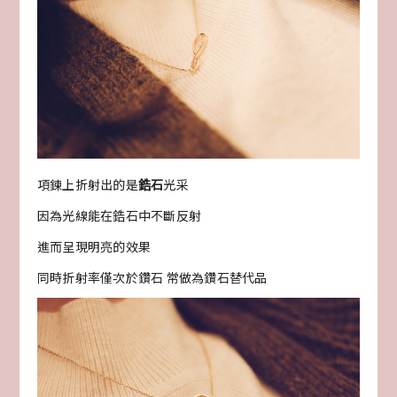
項鍊上折射出的是
鋯石
光采
因為光線能在鋯石中不斷反射
進而呈現明亮的效果
同時折射率僅次於鑽石 常做為鑽石替代品