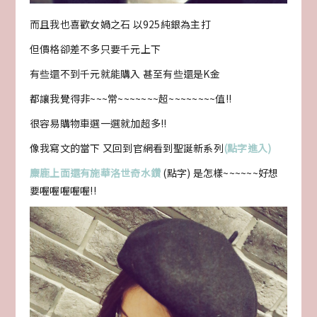
而且我也喜歡女媧之石 以925純銀為主打
但價格卻差不多只要千元上下
有些還不到千元就能購入 甚至有些還是K金
都讓我覺得非~~~常~~~~~~~超~~~~~~~~值!!
很容易購物車選一選就加超多!!
像我寫文的當下 又回到官網看到聖誕新系列
(點字進入)
麋鹿上面還有施華洛世奇水鑽
(點字) 是怎樣~~~~~~好想
要喔喔喔喔喔!!