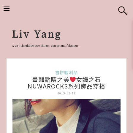
跳
至
主
要
Liv Yang
內
容
A girl should be two things: classy and fabulous.
雪拼戰利品
畫龍點睛之美
女媧之石
NUWAROCKS系列飾品穿搭
2015-12-21