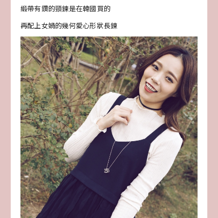
緞帶有鑽的頸鍊是在韓國買的
再配上女媧的幾何愛心形狀長鍊