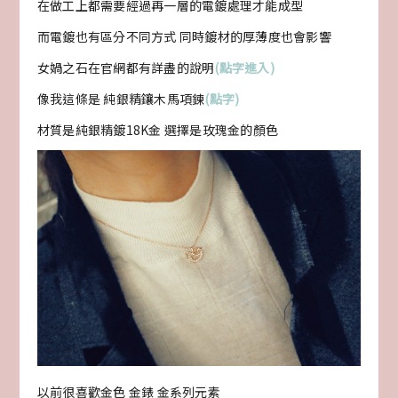
在做工上都需要經過再一層的電鍍處理才能成型
而電鍍也有區分不同方式 同時鍍材的厚薄度也會影響
女媧之石在官網都有詳盡的說明
(點字進入)
像我這條是 純銀精鑲木馬項鍊
(點字)
材質是純銀精鍍18K金 選擇是玫瑰金的顏色
以前很喜歡金色 金錶 金系列元素