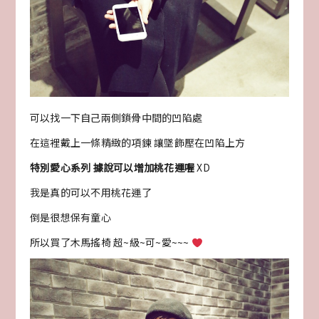
可以找一下自己兩側鎖骨中間的凹陷處
在這裡戴上一條精緻的項鍊 讓墜飾壓在凹陷上方
特別愛心系列 據說可以增加桃花運喔
XD
我是真的可以不用桃花運了
倒是很想保有童心
所以買了木馬搖椅 超~級~可~愛~~~