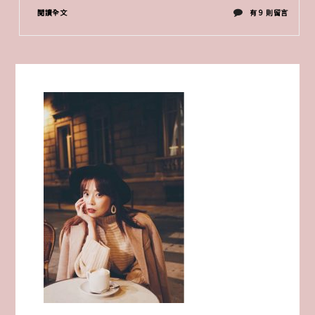
在
閱讀全文
有 9 則留言
〈婚
紗
側
拍
攝
影
師
爸
爸
愛
的