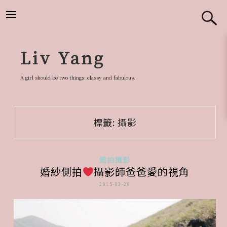
跳
至
主
要
Liv Yang
內
容
A girl should be two things: classy and fabulous.
標籤:
攝影
婚拍攝影
婚紗側拍
攝影師爸爸愛的視角
2015-03-29