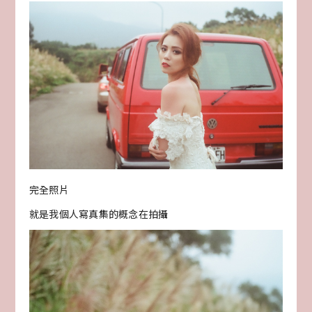
完全照片
就是我個人寫真集的概念在拍攝