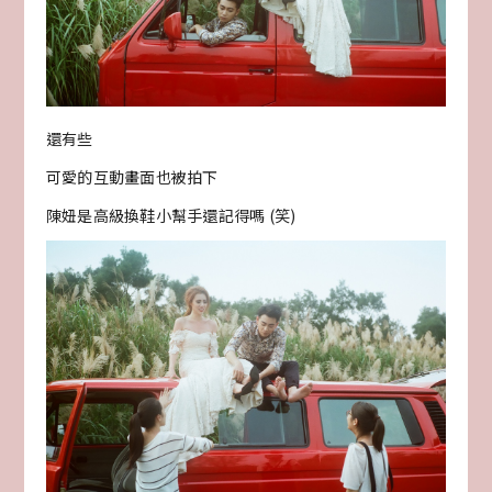
還有些
可愛的互動畫面也被拍下
陳妞是高級換鞋小幫手還記得嗎 (笑)