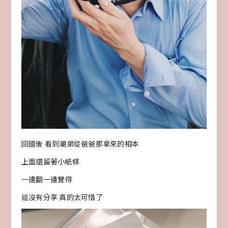
回國後 看到潮弟從爸爸那拿來的相本
上面還留著小紙條
一邊翻一邊覺得
這沒有分享 真的太可惜了