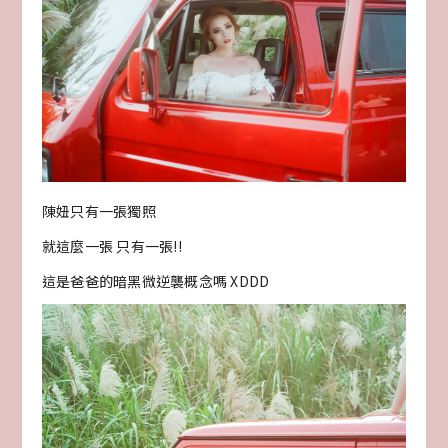
陳妞只有一張獨照
就這麼一張 只有一張!!
這是爸爸的暗黑微逆襲概念嗎 XDDD