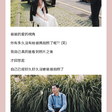
爸爸的愛的視角
你有多久沒有給爸媽拍照了呢?? (笑)
我自己真的是看到照片之後
才回想起
自己已經好久好久沒被爸爸拍照了