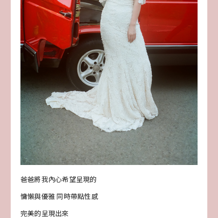
爸爸將我內心希望呈現的
慵懶與優雅 同時帶點性感
完美的呈現出來