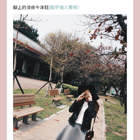
腳上的漆皮牛津鞋
(點字進入賣場)