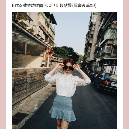
因為S號雖然腰圍可以但比較貼臀(我會害羞XD)