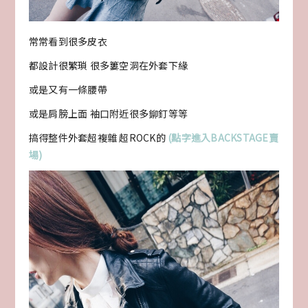
常常看到很多皮衣
都設計很繁瑣 很多簍空洞在外套下緣
或是又有一條腰帶
或是肩膀上面 袖口附近很多鉚釘等等
搞得整件外套超複雜 超ROCK的
(點字進入BACKSTAGE賣
場)