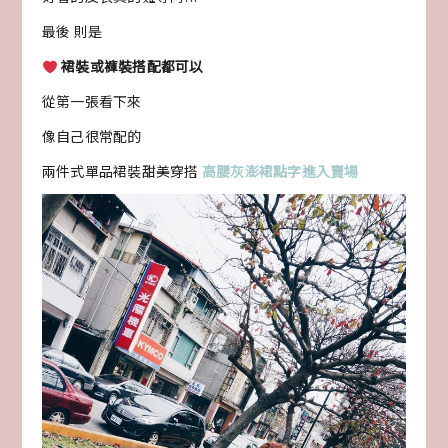
最後 則是
裙裝或褲裝搭配都可以
從第一張看下來
像自己很常配的
兩件式單品裙裝甜美穿搭
高腰灰澎裙點字進入賣場