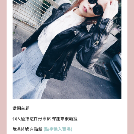
岔開主題
個人極推這件丹寧裙 穿起來很顯瘦
我拿M號 有點鬆
(點字進入賣場)