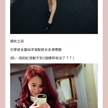
還有之前
也穿過全蕾絲洋裝配皮衣去拿禮服
(吼~~我的紅頭髮不到1個禮拜就沒了 T T )