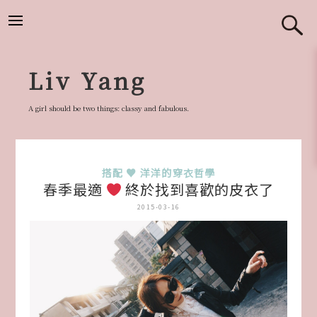
跳
至
主
要
Liv Yang
內
容
A girl should be two things: classy and fabulous.
搭配 ♥ 洋洋的穿衣哲學
春季最適
終於找到喜歡的皮衣了
2015-03-16