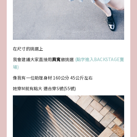
在尺寸的挑選上
我會建議大家直接用
肩寬
做挑選
(點字進入BACKSTAGE賣
場)
像我有一位助理身材 160公分 45公斤左右
她穿M就有點大 適合穿S號(55號)