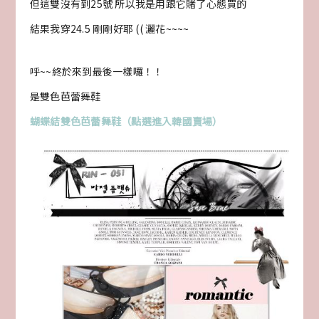
但這雙沒有到25號 所以我是用跟它賭了心態買的
結果我穿24.5 剛剛好耶 (( 灑花~~~~
呼~~終於來到最後一樣囉！！
是雙色芭蕾舞鞋
蝴蝶結雙色芭蕾舞鞋（點選進入韓國賣場）