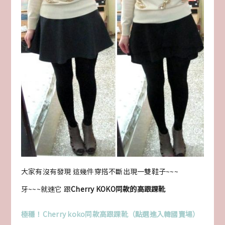
大家有沒有發現 這幾件穿搭不斷出現一雙鞋子~~~
牙~~~就速它 跟
Cherry KOKO同款的高跟踝靴
極穩！Cherry koko同款高跟踝靴（點選進入韓國賣場）