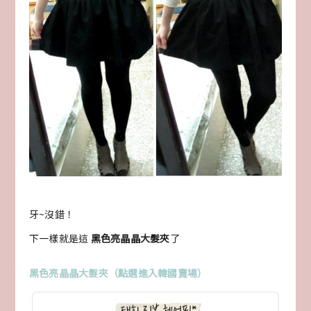
牙~沒錯！
下一樣就是這
黑色亮晶晶大髮夾
了
黑色亮晶晶大髮夾（點選進入韓國賣場）