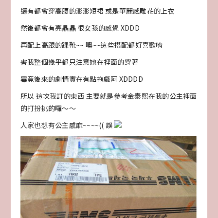
還有都會穿高腰的澎澎短裙 或是華麗感雕花的上衣
然後都會有亮晶晶 很女孩的感覺 XDDD
再配上高跟的踝靴~~ 噢~~這些搭配都好喜歡唷
害我整個幾乎都只注意她在裡面的穿著
畢竟後來的劇情實在有點拖戲阿 XDDDD
所以 這次我訂的東西 主要就是參考金泰熙在我的公主裡面
的打扮挑的囉～～
人家也想有公主感麻~~~~(( 誤