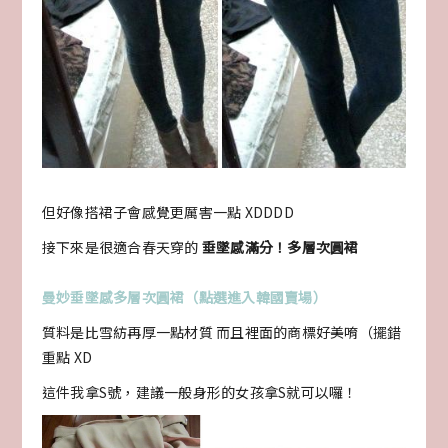
但好像搭裙子會感覺更厲害一點 XDDDD
接下來是很適合春天穿的
垂墜感滿分！多層次圓裙
曼妙垂墜感多層次圓裙（點選進入韓國賣場）
質料是比雪紡再厚一點材質 而且裡面的商標好美唷（擺錯
重點 XD
這件我拿S號，建議一般身形的女孩拿S就可以囉！