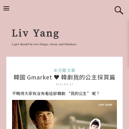
跳
至
主
要
Liv Yang
內
容
A girl should be two things: classy and fabulous.
未分類文章
韓國 Gmarket ♥ 韓劇我的公主採買篇
2011-03-17
不曉得大家有沒有看這部韓劇 “我的公主” 呢？