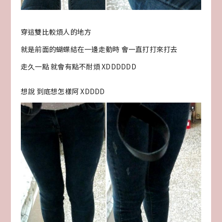
穿這雙比較煩人的地方
就是前面的蝴蝶結在一邊走動時 會一直打打來打去
走久一點 就會有點不耐煩 XDDDDDD
想說 到底想怎樣阿 XDDDD