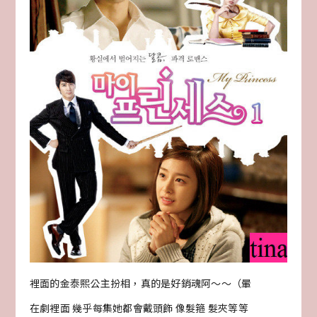
裡面的金泰熙公主扮相，真的是好銷魂阿～～（暈
在劇裡面 幾乎每集她都會戴頭飾 像髮箍 髮夾等等