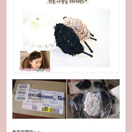
髮夾好閃亮～～