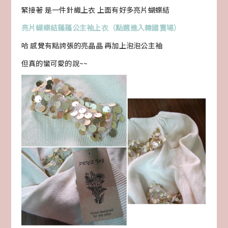
緊接著 是一件針織上衣 上面有好多亮片蝴蝶結
亮片蝴蝶結蓬蓬公主袖上衣（點選進入韓國賣場）
哈 感覺有點誇張的亮晶晶 再加上泡泡公主袖
但真的蠻可愛的說~~