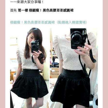
一一來跟大家分享囉！
首先
第一樣 極顯瘦！黑色高腰澎澎感圓裙
極顯瘦！黑色高腰澎澎感圓裙（點選進入韓國賣場）