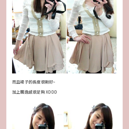
而且裙子的長度很剛好~
加上飄逸感很足夠 XDDD