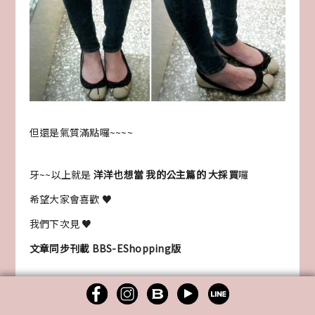
但還是氣質滿點囉~~~~
牙~~以上就是
洋洋也想當 我的公主篇的 大採買
囉
希望大家會喜歡 ♥
我們下次見 ♥
文章同步刊載 BBS-EShopping版
人氣： 140